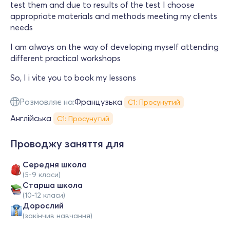
test them and due to results of the test I choose
appropriate materials and methods meeting my clients
needs
I am always on the way of developing myself attending
different practical workshops
So, I i vite you to book my lessons
Розмовляє на:
Французька
С1: Просунутий
Англійська
С1: Просунутий
Проводжу заняття для
Середня школа
(5-9 класи)
Старша школа
(10-12 класи)
Дорослий
(закінчив навчання)