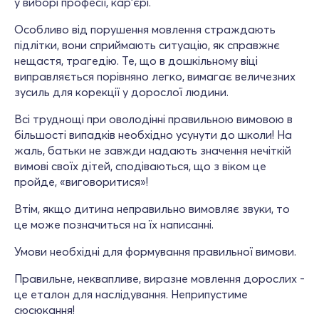
у виборі професії, кар'єрі.
Особливо від порушення мовлення страждають
підлітки, вони сприймають ситуацію, як справжнє
нещастя, трагедію. Те, що в дошкільному віці
виправляється порівняно легко, вимагає величезних
зусиль для корекції у дорослої людини.
Всі труднощі при оволодінні правильною вимовою в
більшості випадків необхідно усунути до школи! На
жаль, батьки не завжди надають значення нечіткій
вимові своїх дітей, сподіваються, що з віком це
пройде, «виговоритися»!
Втім, якщо дитина неправильно вимовляє звуки, то
це може позначиться на їх написанні.
Умови необхідні для формування правильної вимови.
Правильне, неквапливе, виразне мовлення дорослих -
це еталон для наслідування. Неприпустиме
сюсюкання!