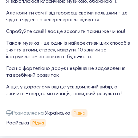
Я захоплююся класичною музикою, обожнюю її.
Але коли ти сам її відтворюєш своїми пальцями - це
чудо з чудес та неперевершені відчуття.
Спробуйте самі! І вас це захопить таким же чином!
Також музика - це один із найефективніших способів
зняття втоми, стресу, напруги. 10 хвилин за
інструментом заспокоять будь-кого.
Гра на фортепіано дарує незрівнянне задоволення
та всебічний розвиток
А ще, у дорослому віці це усвідомлений вибір, а
значить -тверда мотивація, і швидкий результат!
Розмовляє на:
Українська
Рідна
Російська
Рідна