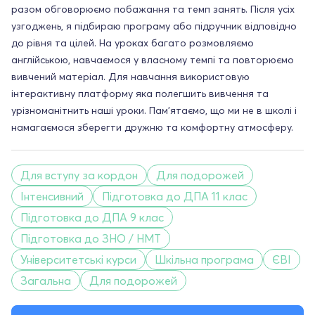
разом обговорюємо побажання та темп занять. Після усіх
узгоджень, я підбираю програму або підручник відповідно
до рівня та цілей. На уроках багато розмовляємо
англійською, навчаємося у власному темпі та повторюємо
вивчений матеріал. Для навчання використовую
інтерактивну платформу яка полегшить вивчення та
урізноманітнить наші уроки. Пам'ятаємо, що ми не в школі і
намагаємося зберегти дружню та комфортну атмосферу.
Для вступу за кордон
Для подорожей
Інтенсивний
Підготовка до ДПА 11 клас
Підготовка до ДПА 9 клас
Підготовка до ЗНО / НМТ
Університетські курси
Шкільна програма
ЄВІ
Загальна
Для подорожей