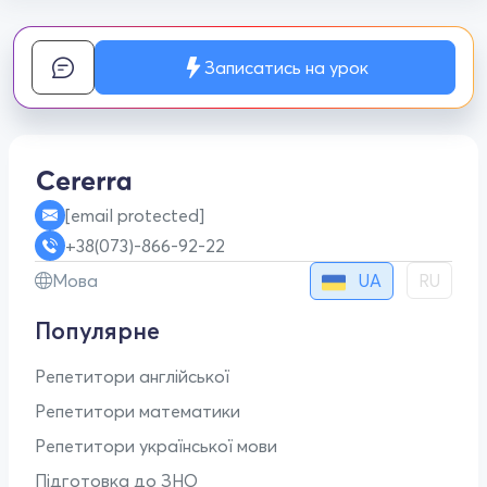
Записатись на урок
[email protected]
+38(073)-866-92-22
UA
Мова
RU
Популярне
Репетитори англійської
Репетитори математики
Репетитори української мови
Підготовка до ЗНО