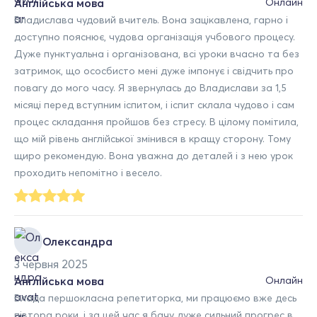
Англійська мова
Онлайн
Владислава чудовий вчитель. Вона зацікавлена, гарно і
доступно пояснює, чудова організація учбового процесу.
Дуже пунктуальна і організована, всі уроки вчасно та без
затримок, що ососбисто мені дуже імпонує і свідчить про
повагу до мого часу. Я звернулась до Владислави за 1,5
місяці перед вступним іспитом, і іспит склала чудово і сам
процес складання пройшов без стресу. В цілому помітила,
що мій рівень англійської змінився в кращу сторону. Тому
щиро рекомендую. Вона уважна до деталей і з нею урок
проходить непомітно і весело.
Олександра
3 червня 2025
Англійська мова
Онлайн
Влада першокласна репетиторка, ми працюємо вже десь
півтора роки, і за цей час я бачу дуже сильний прогрес в