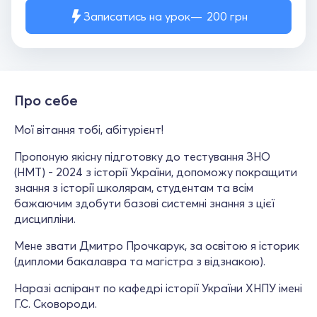
Записатись на урок
200
грн
Про себе
Мої вітання тобі, абітурієнт!
Пропоную якісну підготовку до тестування ЗНО
(НМТ) - 2024 з історії України, допоможу покращити
знання з історії школярам, студентам та всім
бажаючим здобути базові системні знання з цієї
дисципліни.
Мене звати Дмитро Прочкарук, за освітою я історик
(дипломи бакалавра та магістра з відзнакою).
Наразі аспірант по кафедрі історії України ХНПУ імені
Г.С. Сковороди.