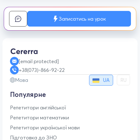
Записатись на урок
[email protected]
+38(073)-866-92-22
UA
Мова
RU
Популярне
Репетитори англійської
Репетитори математики
Репетитори української мови
Підготовка до ЗНО