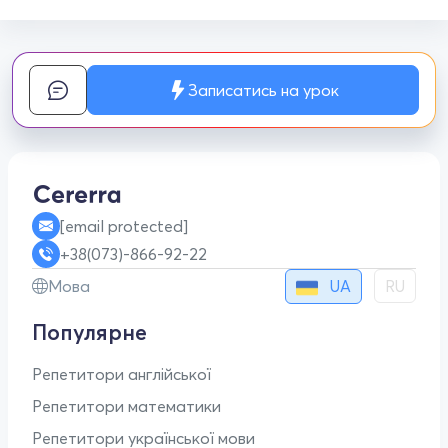
Записатись на урок
[email protected]
+38(073)-866-92-22
UA
Мова
RU
Популярне
Репетитори англійської
Репетитори математики
Репетитори української мови