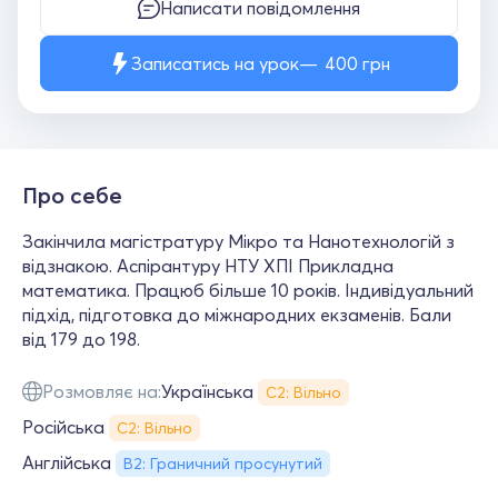
Написати повідомлення
Записатись на урок
400
грн
Про себе
Закінчила магістратуру Мікро та Нанотехнологій з
відзнакою. Аспірантуру НТУ ХПІ Прикладна
математика. Працюб більше 10 років. Індивідуальний
підхід, підготовка до міжнародних екзаменів. Бали
від 179 до 198.
Розмовляє на:
Українська
С2: Вільно
Російська
С2: Вільно
Англійська
B2: Граничний просунутий