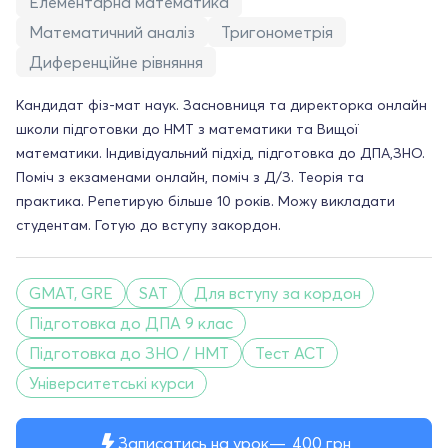
Елементарна математика
Математичний аналіз
Тригонометрія
Диференційне рівняння
Кандидат фіз-мат наук. Засновниця та директорка онлайн
школи підготовки до НМТ з математики та Вищої
математики. Індивідуальний підхід, підготовка до ДПА,ЗНО.
Поміч з екзаменами онлайн, поміч з Д/З. Теорія та
практика. Репетирую більше 10 років. Можу викладати
студентам. Готую до вступу закордон.
GMAT, GRE
SAT
Для вступу за кордон
Підготовка до ДПА 9 клас
Підготовка до ЗНО / НМТ
Тест ACT
Університетські курси
Записатись на урок
400
грн