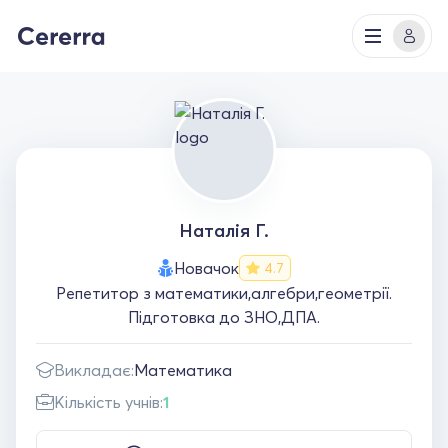
Наталія Г.
Новачок
4.7
Репетитор з математики,алгебри,геометрії.
Підготовка до ЗНО,ДПА.
Викладає:
Математика
Кількість учнів:
1