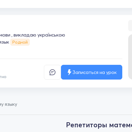
ї мови , викладаю українською
 язык
Родной
Записаться на урок
тно
у языку
Репетиторы матем