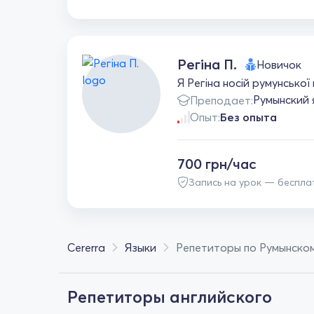
Регіна П.
Новичок
Я Регіна носій румунсько
Румынский
Преподает:
Опыт:
Без опыта
700 грн/час
Запись на урок — беспла
Cererra
Языки
Репетиторы по Румынском
Репетиторы английского