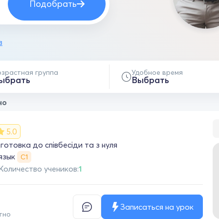
Подобрать
в
озрастная группа
Удобное время
ыбрать
Выбрать
но
5.0
готовка до співбесіди та з нуля
 язык
С1
Количество учеников:
1
Записаться на урок
тно