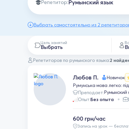
Репетитор:
Выбрать самостоятельно из 2 репетиторо
Цель занятий
В
Выбрать
В
Репетиторов по румынского языка:
2 найде
Любов П.
Новичок
Румунська мова легко: під
Румынский
Преподает:
Опыт:
Без опыта
600 грн/час
Запись на урок — беспла