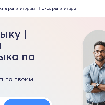
ать репетитором
Поиск репетитора
ыку |
и
ыка по
а по своим