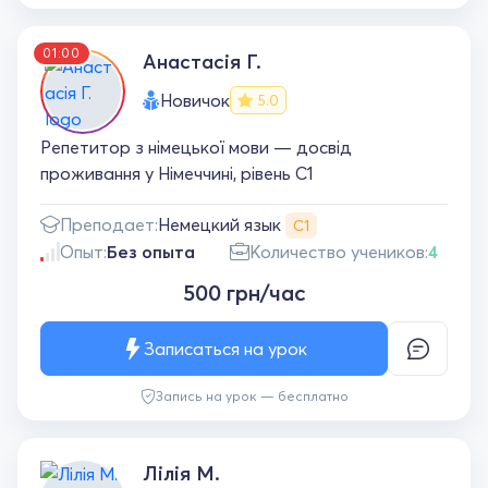
01:00
Анастасія Г.
Новичок
5.0
Репетитор з німецької мови — досвід
проживання у Німеччині, рівень C1
Немецкий язык
Преподает:
С1
Опыт:
Без опыта
Количество учеников:
4
500 грн/час
Записаться на урок
Запись на урок — бесплатно
Лілія М.