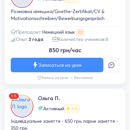
Розмовна німецька/Goethe-Zertifikat/CV &
Motivationsschreiben/Bewerbungsgespräch
Немецкий язык
Преподает:
С1
Опыт:
3 года
Количество учеников:
8
850 грн/час
Записаться на урок
Запись на урок — бесплатно
1:11
Ольга П.
Активный
5.0
Індивідуальне заняття - 650 грн, парне заняття -
350 грн.