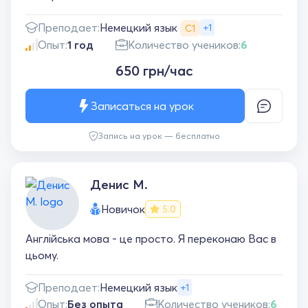
Немецкий язык
Преподает:
+1
С1
Опыт:
1 год
Количество учеников:
6
650 грн/час
Записаться на урок
Запись на урок — бесплатно
Денис М.
Новичок
5.0
Англійська мова - це просто. Я переконаю Вас в
цьому.
Преподает:
Немецкий язык
+1
Опыт:
Без опыта
Количество учеников:
6