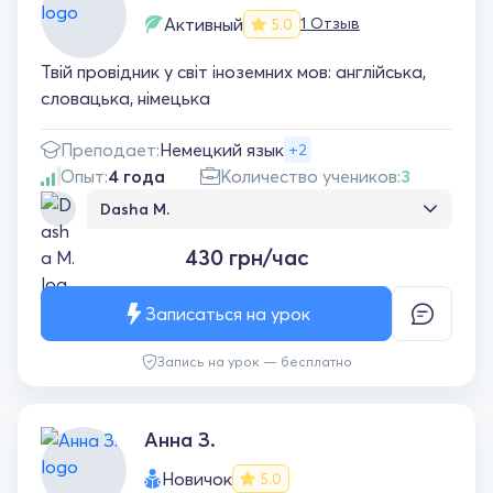
Активный
1 Отзыв
5.0
Твій провідник у світ іноземних мов: англійська,
словацька, німецька
Преподает:
Немецкий язык
+2
Опыт:
4 года
Количество учеников:
3
Dasha M.
Уроки очень комфортные, все объясняется,
430 грн/час
показывается и поправляется. Очень
рекомендую как репетитора
Записаться на урок
Запись на урок — бесплатно
Анна З.
Новичок
5.0