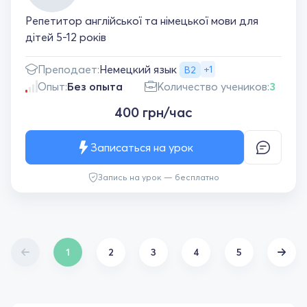
Репетитор англійської та німецької мови для
дітей 5-12 років
Немецкий язык
Преподает:
+1
B2
Опыт:
Без опыта
Количество учеников:
3
400 грн/час
Записаться на урок
Запись на урок — бесплатно
1
2
3
4
5