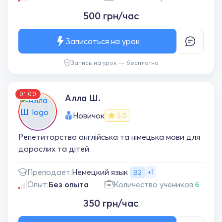
500 грн/час
Записаться на урок
Запись на урок — бесплатно
01:00
Алла Ш.
Новичок
5.0
Репетиторство англійська та німецька мови для
дорослих та дітей.
Немецкий язык
Преподает:
+1
B2
Опыт:
Без опыта
Количество учеников:
6
350 грн/час