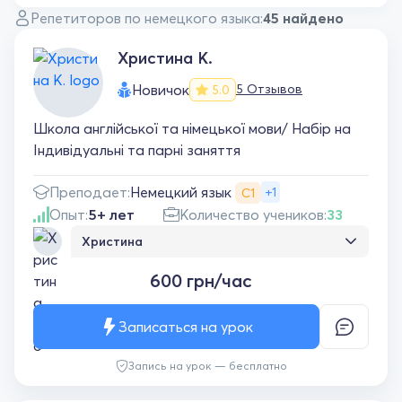
Репетиторов по немецкого языка:
45 найдено
Христина К.
Новичок
5 Отзывов
5.0
Школа англійської та німецької мови/ Набір на
Індивідуальні та парні заняття
Немецкий язык
Преподает:
+1
С1
Опыт:
5+ лет
Количество учеников:
33
Христина
Я рада, що навчаюсь із Христиною. 🥰 Вона
600 грн/час
відповідальна, проводить продуктивні та
цікаві заняття, враховує мої побажання в
навчанні. На кожному уроці старається
Записаться на урок
чомусь навчити, подобається, що ми багато
говоримо, а коли роблю помилки, Христина
Запись на урок — бесплатно
виправляє і пояснює. Вона також радить,
на що варто звернути увагу, щоб більше