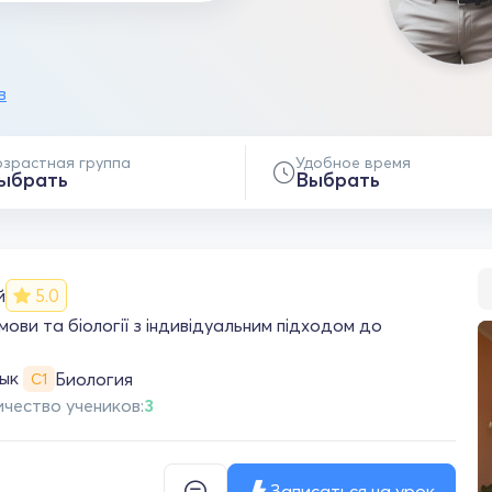
в
озрастная группа
Удобное время
ыбрать
Выбрать
й
5.0
мови та біології з індивідуальним підходом до
зык
Биология
С1
чество учеников:
3
Записаться на урок