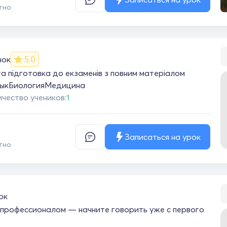
тно
чок
5.0
а підготовка до екзаменів з повним матеріалом
ык
Биология
Медицина
чество учеников:
1
Записаться на урок
тно
ок
 профессионалом — начните говорить уже с первого