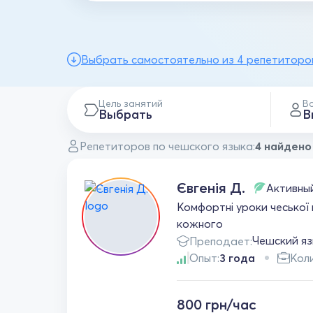
Выбрать самостоятельно из 4 репетиторо
Цель занятий
В
Выбрать
В
Репетиторов по чешского языка:
4 найдено
Євгенія Д.
Активны
Комфортні уроки чеської 
кожного
Чешский я
Преподает:
Опыт:
3 года
Коли
800 грн/час