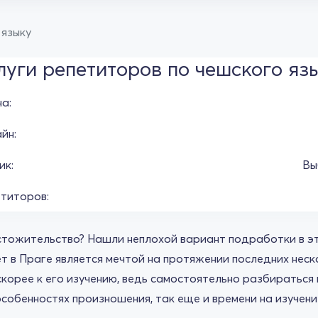
 языку
луги репетиторов по чешского яз
а:
йн:
ик:
Вы
титоров:
стожительство? Нашли неплохой вариант подработки в эт
т в Праге является мечтой на протяжении последних неск
скорее к его изучению, ведь самостоятельно разбираться в
 особенностях произношения, так еще и времени на изучен