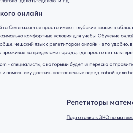
лагола "делать-сделаю" и т.д.
кого онлайн
та Cerrera.com не просто имеют глубокие знания в облас
ксимально комфортные условия для учебы. Обучение онла
ообще, чешский язык с репетитором онлайн - это удобно, 
то проживая за пределами города, где просто нет альтер
om - специалисты, с которыми будет интересно отправить
 и помочь ему достичь поставленные перед собой цели без
Репетиторы матем
Подготовка к ЗНО по матем