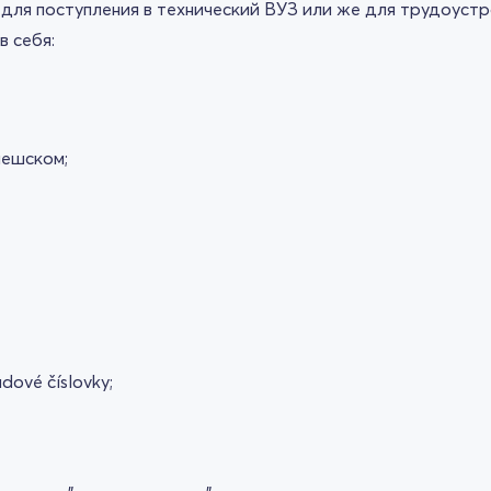
к для поступления в технический ВУЗ или же для трудоуст
в себя:
чешском;
ové číslovky;