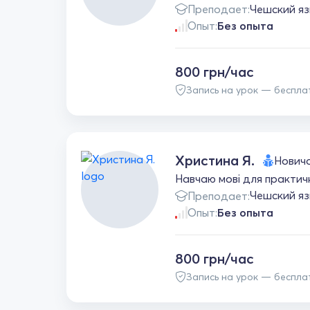
Преподает:
Чешский яз
Опыт:
Без опыта
800 грн/час
Запись на урок — беспла
Христина Я.
Нович
Навчаю мові для практичн
Чешский я
Преподает:
Опыт:
Без опыта
800 грн/час
Запись на урок — беспла