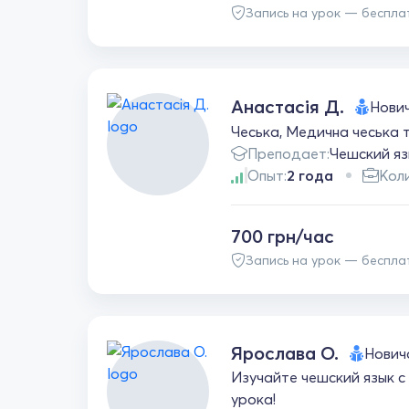
Запись на урок — беспла
Анастасія Д.
Нови
Чеська, Медична чеська т
Преподает:
Чешский яз
Опыт:
2 года
Коли
700 грн/час
Запись на урок — беспла
Ярослава О.
Нович
Изучайте чешский язык с
урока!