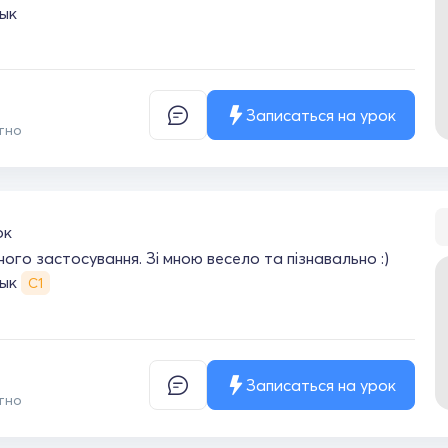
ык
Записаться на урок
тно
ок
ого застосування. Зі мною весело та пізнавально :)
зык
С1
Записаться на урок
тно