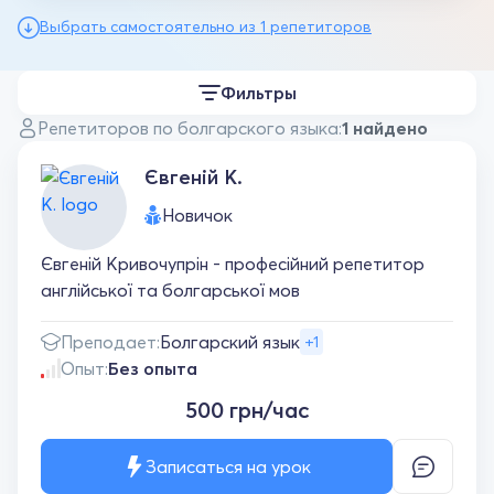
Выбрать самостоятельно из 1 репетиторов
Фильтры
Репетиторов по болгарского языка:
1 найдено
Євгеній К.
Новичок
Євгеній Кривочупрін - професійний репетитор
англійської та болгарської мов
Преподает:
Болгарский язык
+1
Опыт:
Без опыта
500 грн/час
Записаться на урок