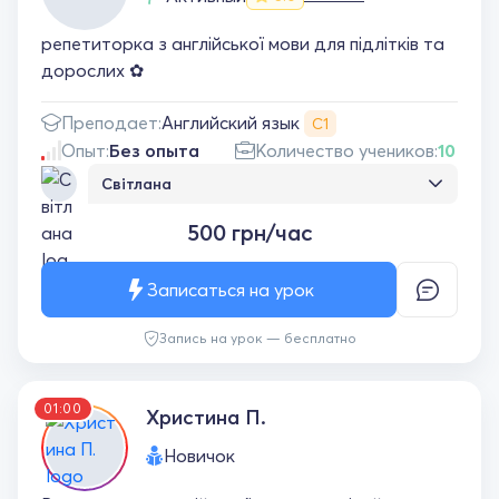
репетиторка з англійської мови для підлітків та
дорослих ✿
Английский язык
Преподает:
С1
Опыт:
Без опыта
Количество учеников:
10
Світлана
Заняття пройшло добре, ми зразу знайшли
500 грн/час
спільну мову. Сподіваюсь, що і далі усі
заняття будуть цікаві та скоро я зможу
добре спілкуватися англійською.
Записаться на урок
Запись на урок — бесплатно
01:00
Христина П.
Новичок