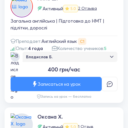
Активный
2 Отзыва
5.0
Загальна англійська | Підготовка до НМТ |
підлітки, дорослі
Английский язык
Преподает:
С1
Опыт:
4 года
Количество учеников:
5
Владислав Б.
Hello everybody! Займаюсь вже декілька
400 грн/час
місяців і результат важкко не помітити)
Заняття проходять динамічно й позитивно.
Формат підлаштували індивідуальний, і це
Записаться на урок
плюс до прогресу! Висновок: рекомендую)
Запись на урок — бесплатно
Оксана Х.
Активный
1 Отзыв
5.0