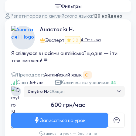
Фильтры
Репетиторов по английского языка:
120 найдено
Анастасiя Н.
Эксперт
4 Отзыва
5.0
Я спілкуюся з носіями англійської щодня — і ти
теж зможеш! 💬
Английский язык
Преподает:
С1
Опыт:
5+ лет
Количество учеников:
34
Dmytro N.
•
Общая
Дуже сподобався урок. З перших хвилин
600 грн/час
занурення в розмовну англійську мову. В
Анастасії хороша вимова і я чую кожне
слово. Урок пройшов легко та весело
Записаться на урок
Запись на урок — бесплатно