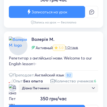
Записаться на урок
Запись на урок — бесплатно
Валерія М.
Активный
1 Отзыв
5.0
Репетитор з англійської мови. Welcome to our
English lesson✨
Английский язык
Преподает:
B2
Опыт:
Без опыта
Количество учеников:
6
Діана Петченко
Донька в захваті від уроків англійської!
350 грн/час
Вчитель пояснює доступно й робить
навчання приємним ❤️