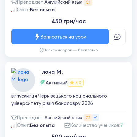
Английский язык
Преподает:
С1
Опыт:
Без опыта
450 грн/час
Записаться на урок
Запись на урок — бесплатно
Ілона М.
Активный
5.0
випускниця Чернівецького національного
університету рівня бакалавру 2026
Английский язык
Преподает:
+1
С1
Опыт:
Без опыта
Количество учеников:
7
500 грн/час