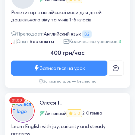
Репетитор з англійської мови для дітей
дошкільного віку та учнів 1-6 класів
Английский язык
Преподает:
B2
Опыт:
Без опыта
Количество учеников:
3
400 грн/час
Записаться на урок
Запись на урок — бесплатно
01:00
Олеся Г.
Активный
2 Отзыва
5.0
Learn English with joy, curiosity and steady
progress