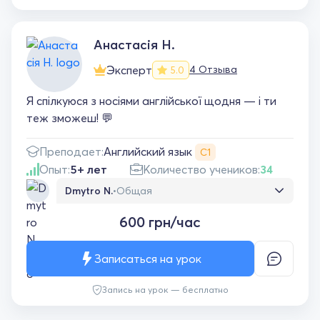
Анастасiя Н.
Эксперт
4 Отзыва
5.0
Я спілкуюся з носіями англійської щодня — і ти
теж зможеш! 💬
Английский язык
Преподает:
С1
Опыт:
5+ лет
Количество учеников:
34
Dmytro N.
•
Общая
Дуже сподобався урок. З перших хвилин
600 грн/час
занурення в розмовну англійську мову. В
Анастасії хороша вимова і я чую кожне
слово. Урок пройшов легко та весело
Записаться на урок
Запись на урок — бесплатно