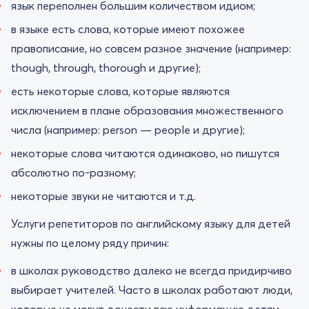
язык переполнен большим количеством идиом;
в языке есть слова, которые имеют похожее
правописание, но совсем разное значение (например:
though, through, thorough и другие);
есть некоторые слова, которые являются
исключением в плане образования множественного
числа (например: person — people и другие);
некоторые слова читаются одинаково, но пишутся
абсолютно по-разному;
некоторые звуки не читаются и т.д.
Услуги репетиторов по английскому языку для детей
нужны по целому ряду причин:
в школах руководство далеко не всегда придирчиво
выбирает учителей. Часто в школах работают люди,
которые не могут донести всю информацию детям