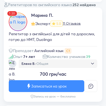
Репетиторов по английского языка:
252 найдено
1:20
Марина П.
Эксперт
11 Отзывов
5.0
Репетитор з англійської для дітей та дорослих,
готую до НМТ, Duolingo
Английский язык
Преподает:
С1
Опыт:
7+ лет
Количество учеников:
39
Елена В.
•
Общая
Хочу висловити щиру подяку викладачці за
700 грн/час
чудові уроки англійської мови. Заняття
завжди проходять у комфортній та дружній
атмосфері, матеріал пояснюється зрозуміло
Записаться на урок
й цікаво. Особливо подобається
індивідуальний підхід та підтримка під час
Запись на урок — бесплатно
навчання. Завдяки урокам я стала більш
впевнено почуватися в англійській мові та