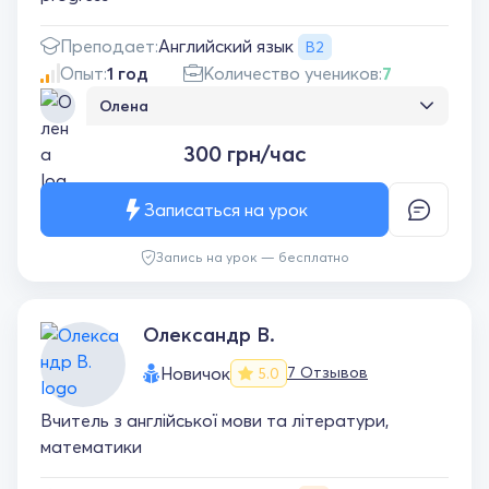
Английский язык
Преподает:
B2
Опыт:
1 год
Количество учеников:
7
Олена
Чудовий підхід до зайнять, дитина
300 грн/час
займається із задоволенням ! Підвищили та
навіть перевищили шкільний рівень :)
Записаться на урок
Запись на урок — бесплатно
Олександр B.
Новичок
7 Отзывов
5.0
Вчитель з англійської мови та літератури,
математики