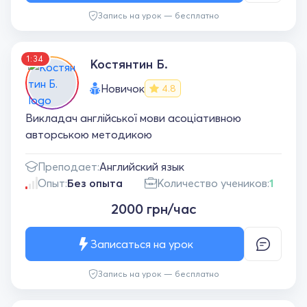
Запись на урок — бесплатно
1:34
Костянтин Б.
Новичок
4.8
Викладач англійської мови асоціативною
авторською методикою
Преподает:
Английский язык
Опыт:
Без опыта
Количество учеников:
1
2000 грн/час
Записаться на урок
Запись на урок — бесплатно