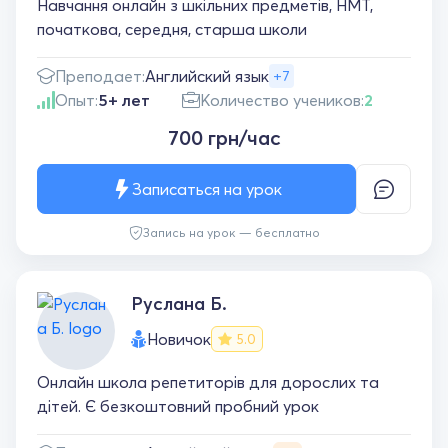
Навчання онлайн з шкільних предметів, НМТ,
початкова, середня, старша школи
Преподает:
Английский язык
+7
Опыт:
5+ лет
Количество учеников:
2
700 грн/час
Записаться на урок
Запись на урок — бесплатно
Руслана Б.
Новичок
5.0
Онлайн школа репетиторів для дорослих та
дітей. Є безкоштовний пробний урок