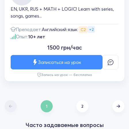
EN, UKR, RUS + MATH + LOGIC! Learn with series,
songs, games...
Английский язык
Преподает:
+2
С2
Опыт:
10+ лет
1500 грн/час
Записаться на урок
Запись на урок — бесплатно
1
2
Часто задаваемые вопросы