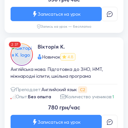
Записаться на урок
Запись на урок — бесплатно
2:37
Вікторія К.
Новичок
4.8
Англійська мова. Підготовка до ЗНО, НМТ,
міжнародні іспити, шкільна програма
Английский язык
Преподает:
С2
Опыт:
Без опыта
Количество учеников:
1
780 грн/час
Записаться на урок