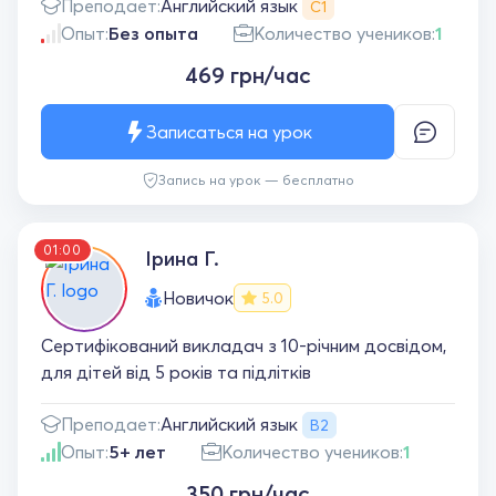
Английский язык
Преподает:
С1
Опыт:
Без опыта
Количество учеников:
1
469 грн/час
Записаться на урок
Запись на урок — бесплатно
01:00
Ірина Г.
Новичок
5.0
Сертифікований викладач з 10-річним досвідом,
для дітей від 5 років та підлітків
Английский язык
Преподает:
B2
Опыт:
5+ лет
Количество учеников:
1
350 грн/час