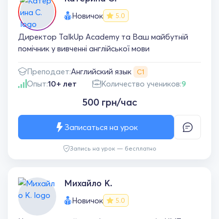
Новичок
5.0
Директор TalkUp Academy та Ваш майбутній
помічник у вивченні англійської мови
Английский язык
Преподает:
С1
Опыт:
10+ лет
Количество учеников:
9
500 грн/час
Записаться на урок
Запись на урок — бесплатно
Михайло К.
Новичок
5.0