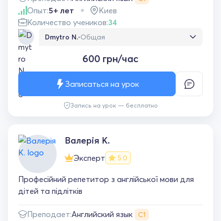
відволікатися, але завдяки цікавим
Опыт:
5+ лет
Киев
завданням мені значно легше включатися в
роботу. Щиро дякую за її працю! Хочеться,
Количество учеников:
34
щоб якомога більше людей дізналися про
Dmytro N.
•
Общая
неї.
Дуже сподобався урок. З перших хвилин
600 грн/час
занурення в розмовну англійську мову. В
Анастасії хороша вимова і я чую кожне
слово. Урок пройшов легко та весело
Записаться на урок
Запись на урок — бесплатно
Валерія К.
Эксперт
5.0
Професійний репетитор з англійської мови для
дітей та підлітків
Английский язык
Преподает:
С1