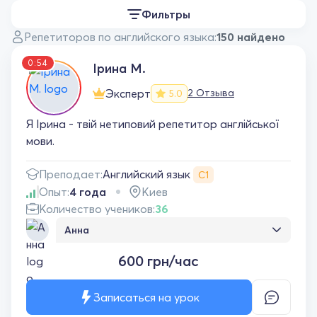
Фильтры
Репетиторов по английского языка:
150 найдено
0:54
Ірина М.
Эксперт
2 Отзыва
5.0
Я Ірина - твій нетиповий репетитор англійської
мови.
Английский язык
Преподает:
С1
Опыт:
4 года
Киев
Количество учеников:
36
Анна
Для мене Ірина, це саме той репетитор
600 грн/час
який запав мені в серденько. Заняття з нею
мені приносять єдине задоволення. Ми
дивимося різноманітні відео, подкасти,
Записаться на урок
інтерв'ю, багато читаємо, та розвиваєм