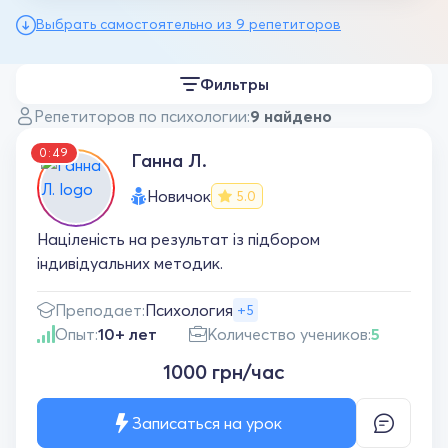
Выбрать самостоятельно из 9 репетиторов
Фильтры
Репетиторов по психологии:
9 найдено
0:49
Ганна Л.
Новичок
5.0
Націленість на результат із підбором
індивідуальних методик.
Преподает:
Психология
+5
Опыт:
10+ лет
Количество учеников:
5
1000 грн/час
Записаться на урок