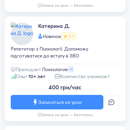
Запись на урок — бесплатно
Катерина Д.
Новичок
5.0
Репетитор з Психології. Допоможу
підготуватися до вступу в ЗВО
Преподает:
Психология
+1
Опыт:
10+ лет
Количество учеников:
1
400 грн/час
Записаться на урок
Запись на урок — бесплатно