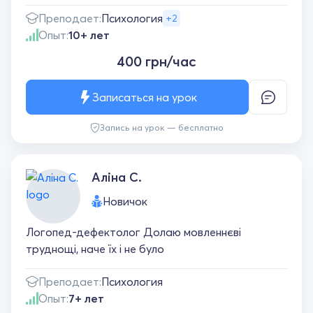
Преподает:
Психология
+2
Опыт:
10+ лет
400 грн/час
Записаться на урок
Запись на урок — бесплатно
Аліна С.
Новичок
Логопед-дефектолог Долаю мовленнєві
труднощі, наче їх і не було
Преподает:
Психология
Опыт:
7+ лет