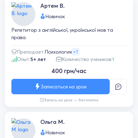
Артем В.
Новичок
Репетитор з англійської, української мов та
права.
Преподает:
Психология
+7
Опыт:
5+ лет
Количество учеников:
1
400 грн/час
Записаться на урок
Запись на урок — бесплатно
Ольга М.
Новичок