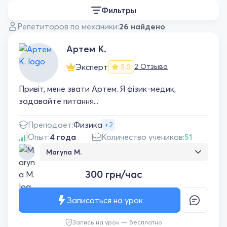
Фильтры
Репетиторов по механики:
26 найдено
Артем К.
Эксперт
2 Отзыва
5.0
Привіт, мене звати Артем. Я фізик-медик,
задавайте питання...
Преподает:
Физика
+2
Опыт:
4 года
Количество учеников:
51
Maryna M.
Хочу висловити величезну подяку нашому
300 грн/час
чудовому репетитору! Моя дитина з
радістю ходить на заняття, і це саме за
себе говорить. Репетитор завжди
Записаться на урок
знаходить підхід, уважно прислухається до
його потреб і допомагає розкривати
Запись на урок — бесплатно
здібності. Уроки проходять в дружній та