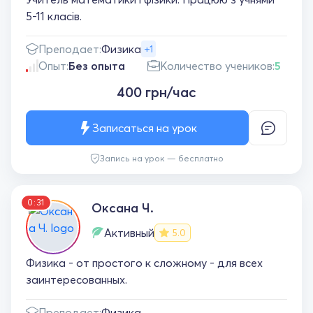
5-11 класів.
Преподает:
Физика
+1
Опыт:
Без опыта
Количество учеников:
5
400 грн/час
Записаться на урок
Запись на урок — бесплатно
0:31
Оксана Ч.
Активный
5.0
Физика - от простого к сложному - для всех
заинтересованных.
Преподает:
Физика