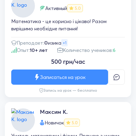
Активный
5.0
Математика - це корисно і цікаво! Разом
вирішимо необхідне питання!
Преподает:
Физика
+1
Опыт:
10+ лет
Количество учеников:
6
500 грн/час
Записаться на урок
Запись на урок — бесплатно
Максим К.
Новичок
5.0
Учитель математики і фізики. Працюю з учнями