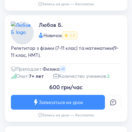
Запись на урок — бесплатно
Любов Б.
Новичок
5.0
Репетитор з фізики (7-11 клас) та математики(9-
11 клас, НМТ).
Преподает:
Физика
+1
Опыт:
7+ лет
Количество учеников:
2
600 грн/час
Записаться на урок
Запись на урок — бесплатно