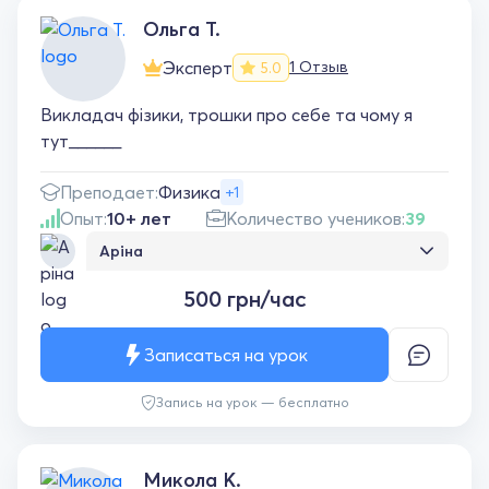
Юрій Ігорович🤗
Ольга Т.
Эксперт
1 Отзыв
5.0
Викладач фізики, трошки про себе та чому я
тут______
Преподает:
Физика
+1
Опыт:
10+ лет
Количество учеников:
39
Аріна
Все добре..все зрозуміло... обов'язково ще
500 грн/час
працюватимемо
Записаться на урок
Запись на урок — бесплатно
Микола К.