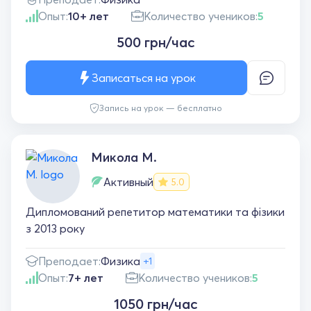
Опыт:
10+ лет
Количество учеников:
5
500 грн/час
Записаться на урок
Запись на урок — бесплатно
Микола М.
Активный
5.0
Дипломований репетитор математики та фізики
з 2013 року
Преподает:
Физика
+1
Опыт:
7+ лет
Количество учеников:
5
1050 грн/час