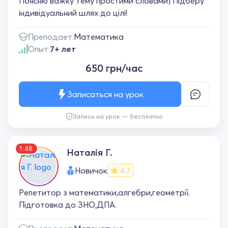
Поясню важку тему простими словами) Підберу
індивідуальний шлях до цілі!
Преподает:
Математика
Опыт:
7+ лет
650 грн/час
Записаться на урок
Запись на урок — бесплатно
1:48
Наталія Г.
Новичок
4.7
Репетитор з математики,алгебри,геометрії.
Підготовка до ЗНО,ДПА.