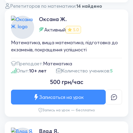
Репетиторов по математики:
14 найдено
Оксана Ж.
Активный
5.0
Математика, вища математика, підготовка до
екзаменів, покращення успішності
Преподает:
Математика
Опыт:
10+ лет
Количество учеников:
5
500 грн/час
Записаться на урок
Запись на урок — бесплатно
Влад Я.