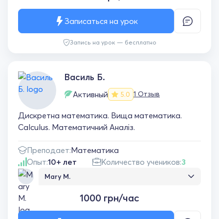
Записаться на урок
Запись на урок — бесплатно
Василь Б.
Активный
1 Отзыв
5.0
Дискретна математика. Вища математика.
Calculus. Математичний Аналіз.
Преподает:
Математика
Опыт:
10+ лет
Количество учеников:
3
Mary M.
Дуже хороший репетитор. Відповідально
1000 грн/час
ставиться до занять. Доступно пояснює.
Допоміг успішно скласти іспит з дискретної
математики.