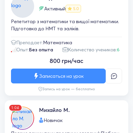
Активный
5.0
Репетитор з математики та вищої математики.
Підготовка до НМТ та заліків.
Преподает:
Математика
Опыт:
Без опыта
Количество учеников:
6
800 грн/час
Записаться на урок
Запись на урок — бесплатно
1:04
Михайло М.
Новичок