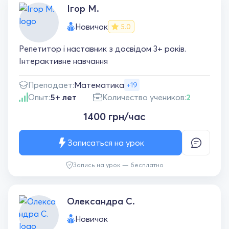
Ігор М.
Новичок
5.0
Репетитор і наставник з досвідом 3+ років.
Інтерактивне навчання
Преподает:
Математика
+19
Опыт:
5+ лет
Количество учеников:
2
1400 грн/час
Записаться на урок
Запись на урок — бесплатно
Олександра С.
Новичок