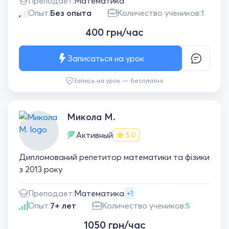
Преподает:
Математика
Опыт:
Без опыта
Количество учеников:
1
400 грн/час
Записаться на урок
Запись на урок — бесплатно
Микола М.
Активный
5.0
Дипломований репетитор математики та фізики
з 2013 року
Преподает:
Математика
+1
Опыт:
7+ лет
Количество учеников:
5
1050 грн/час