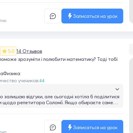
є розкривати здібності. Уроки проходять в дружній
тмосфері, дитина не боїться задавати питання і
теріал. Я бачу, як покращуються результати, і це
Записаться на урок
тно
і впевненість у своїх силах. Велике спасибі за вашу
! Ми дуже цінуємо вашу допомогу та підтримку.
5.0
14 Отзывов
оможе зрозуміти і полюбити математику? Тоді тобі
ка
Физика
ичество учеников:
44
о залишаю відгуки, але сьогодні хотіла б поділитися
и щодо репетитора Соломії. Якщо обираєте саме
ви гарантовано отримуєте: ідивідуальний підхід до
по програмі, яка необхідна саме Вам, покращення
 термін, пояснення складних завдань зрозумілими
дитини ( Соломійки, 10 років) достатньо 1 заняття на
Записаться на урок
тно
ащити свої знання. Результат не заставив себе