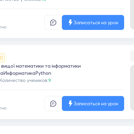
Записаться на урок
тно
.0
 вищої математики та інформатики
ка
Информатика
Python
Количество учеников:
9
Записаться на урок
тно