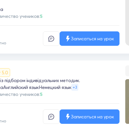
ка
ичество учеников:
5
Записаться на урок
тно
5.0
 із підбором індивідуальних методик.
ка
Английский язык
Немецкий язык
+3
ичество учеников:
5
Записаться на урок
тно