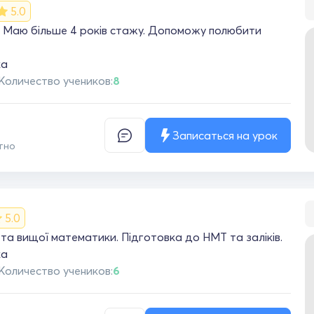
5.0
 Маю більше 4 років стажу. Допоможу полюбити
ка
Количество учеников:
8
Записаться на урок
тно
5.0
та вищої математики. Підготовка до НМТ та заліків.
ка
Количество учеников:
6