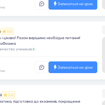
Записаться на урок
тно
й
5.0
і цікаво! Разом вирішимо необхідне питання!
ка
Физика
ичество учеников:
6
Записаться на урок
тно
й
5.0
тика, підготовка до екзаменів, покращення