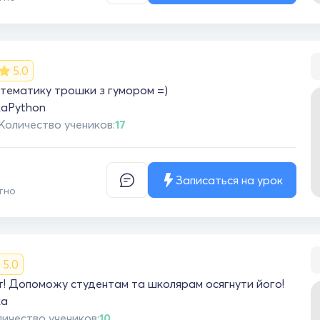
вчитель математики у школі відмітила позитивні
вищилися. Домашнє завдання зі школи почало займати
. Дитина почала любити і розуміти математику.
дальші результативні заняття. P.S. якщо гарно
занятті і розуміє матеріал, домашнього завдання не
5.0
омійки це величезний + і стимул! Дякую за Вашу
атематику трошки з гумором =)
ка
Python
Количество учеников:
17
Записаться на урок
тно
5.0
т! Допоможу студентам та школярам осягнути його!
ка
ичество учеников:
10