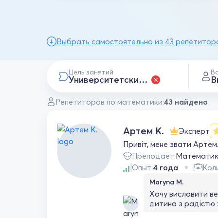
Выбрать самостоятельно из 43 репетитор
Цель занятий
В
Университетские курсы
В
Репетиторов по математики:
43 найдено
Артем К.
Эксперт
Привіт, мене звати Артем.
Преподает:
Математи
Опыт:
4 года
Кол
Maryna M.
Хочу висловити в
дитина з радістю 
Репетитор завжди