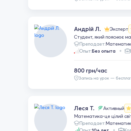
очікувати. Навіть 
зміни, оцінки під
вдвічі менше часу
Сподіваюся і на по
Андрій Л.
дитина працює на 
Эксперт
має. Для моєї Сол
Студент, який пояснює м
працю.
Преподает:
Математи
Опыт:
Без опыта
800 грн/час
Запись на урок — беспла
Леся Т.
Активный
Математика-це цілий сві
Преподает:
Математи
Опыт:
10+ лет
Кол