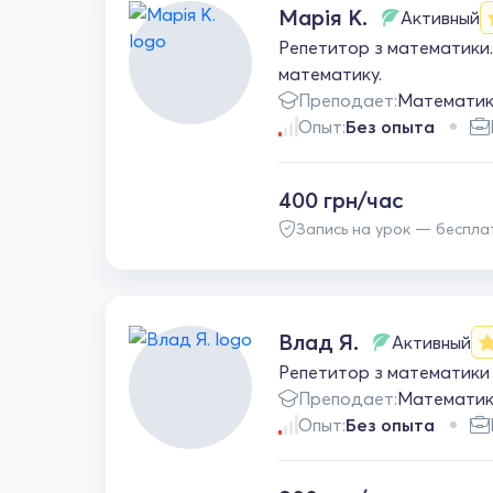
Марія К.
Активный
Репетитор з математики.
математику.
Преподает:
Математи
Опыт:
Без опыта
400 грн/час
Запись на урок — беспла
Влад Я.
Активный
Репетитор з математики 
Преподает:
Математи
Опыт:
Без опыта