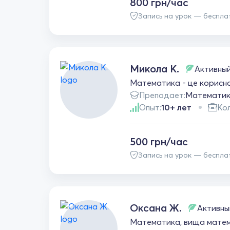
800 грн/час
Запись на урок — беспла
Микола К.
Активны
Математика - це корисно 
Преподает:
Математи
Опыт:
10+ лет
Кол
500 грн/час
Запись на урок — беспла
Оксана Ж.
Активны
Математика, вища матема