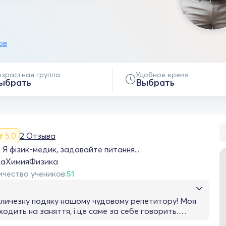
ов
озрастная группа
Удобное время
ыбрать
Выбрать
5.0
2 Отзыва
 Я фізик-медик, задавайте питання...
ка
Химия
Физика
ичество учеников:
51
еличезну подяку нашому чудовому репетитору! Моя
ходить на заняття, і це саме за себе говорить.
 знаходить підхід, уважно прислухається до його