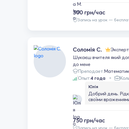
потреб і допомага
та підтримуючій а
300 грн/час
легко сприймає ма
Запись на урок — беспла
приносить радість 
працю та терпіння
Соломія С.
Эксперт
Шукаєш вчителя який доп
до мене
Преподает:
Математи
Опыт:
4 года
Кол
Юлія
Добрий день. Рідк
своїми враженням
цього репетитора 
дитини, навчання 
знань за короткий
750 грн/час
словами. Для моєї 
Запись на урок — беспла
тиждень, щоб покр