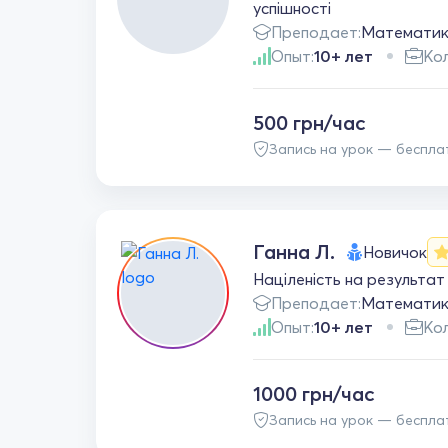
успішності
Преподает:
Математи
Опыт:
10+ лет
Кол
500 грн/час
Запись на урок — беспла
Ганна Л.
Новичок
Націленість на результат
Преподает:
Математи
Опыт:
10+ лет
Кол
1000 грн/час
Запись на урок — беспла