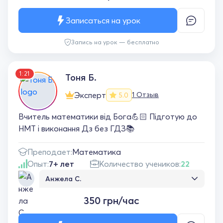
Записаться на урок
Запись на урок — бесплатно
1:21
Тоня Б.
Эксперт
1 Отзыв
5.0
Вчитель математики від Бога💪🏻 Підготую до
НМТ і виконання Дз без ГДЗ📚
Преподает:
Математика
Опыт:
7+ лет
Количество учеников:
22
Анжела С.
Урок пройшов чудово. Дитина залишилась
350 грн/час
задоволена. Вчитель добре пояснює. Дуже
Вам вдячні.