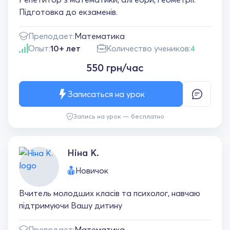
Підготовка до екзаменів.
Преподает:
Математика
Опыт:
10+ лет
Количество учеников:
4
550 грн/час
Записаться на урок
Запись на урок — бесплатно
Ніна К.
Новичок
Вчитель молодших класів та психолог, навчаю
підтримуючи Вашу дитину
Преподает:
Математика