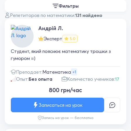
Фильтры
Репетиторов по математики:
131 найдено
Андрій Л.
Эксперт
5.0
Студент, який пояснює математику трошки з
гумором =)
Преподает:
Математика
+1
Опыт:
Без опыта
Количество учеников:
17
800 грн/час
Записаться на урок
Запись на урок — бесплатно