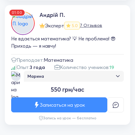
01:00
Андрій П.
Эксперт
7 Отзывов
5.0
Не вдається математика? 💡 Не проблема! 😎
Приходь — я навчу!
Преподает:
Математика
Опыт:
3 года
Количество учеников:
19
Марина
З радістю рекомендую пана Андрія як
550 грн/час
репетитора з математики. Він просто й
доступно пояснює, швидко знаходить
спільну мову з дитиною та допомагає
Записаться на урок
розібратися навіть зі складними темами.
Видно реальний результат — дитина стала
Запись на урок — бесплатно
впевненішою і краще розуміє математику.
Завдяки заняттям математика стала
найулюбленішим предметом у школі.