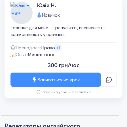
Юлія Н.
Новичок
Головне для мене — результат, впевненість і
зацікавленість у навчанні.
Преподает:
Право
+1
Опыт:
Менее года
300 грн/час
Записаться на урок
Запись на урок — бесплатно
Репетиторы английского