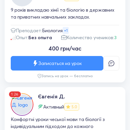
9 років викладаю хімії та біологію в державних
та приватних навчальних закладах.
Преподает:
Биология
+1
Опыт:
Без опыта
Количество учеников:
3
400 грн/час
Записаться на урок
Запись на урок — бесплатно
1:26
Євгенія Д.
Активный
5.0
Комфортні уроки чеської мови та біології з
індивідуальним підходом до кожного