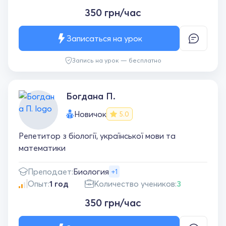
350 грн/час
Записаться на урок
Запись на урок — бесплатно
Богдана П.
Новичок
5.0
Репетитор з біології, української мови та
математики
Преподает:
Биология
+1
Опыт:
1 год
Количество учеников:
3
350 грн/час