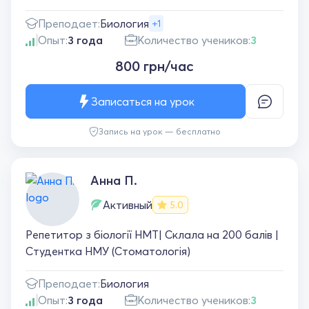
Преподает:
Биология
+1
Опыт:
3 года
Количество учеников:
3
800 грн/час
Записаться на урок
Запись на урок — бесплатно
Анна П.
Активный
5.0
Репетитор з біології НМТ| Склала на 200 балів |
Студентка НМУ (Стоматологія)
Преподает:
Биология
Опыт:
3 года
Количество учеников:
3