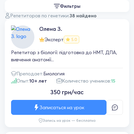
Фильтры
Репетиторов по генетики:
38 найдено
Олена З.
Эксперт
5.0
Репетитор з біології: підготовка до НМТ, ДПА,
вивчення анатомії...
Преподает:
Биология
Опыт:
10+ лет
Количество учеников:
15
350 грн/час
Записаться на урок
Запись на урок — бесплатно