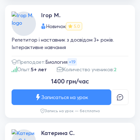
Ігор М.
Новичок
5.0
Репетитор і наставник з досвідом 3+ років.
Інтерактивне навчання
Преподает:
Биология
+19
Опыт:
5+ лет
Количество учеников:
2
1400 грн/час
Записаться на урок
Запись на урок — бесплатно
Катерина С.