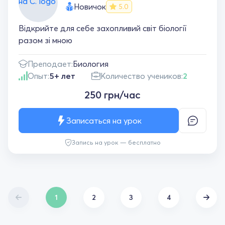
Новичок
5.0
Відкрийте для себе захопливий світ біології
разом зі мною
Преподает:
Биология
Опыт:
5+ лет
Количество учеников:
2
250 грн/час
Записаться на урок
Запись на урок — бесплатно
1
2
3
4