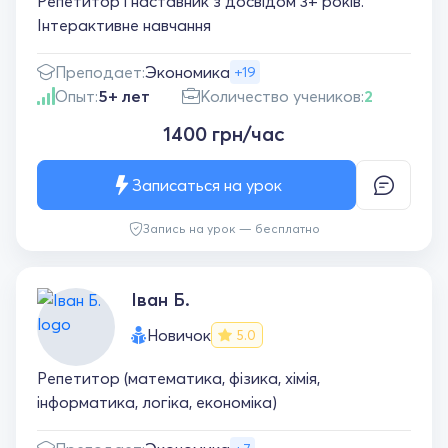
Репетитор і наставник з досвідом 3+ років.
Інтерактивне навчання
Преподает:
Экономика
+19
Опыт:
5+ лет
Количество учеников:
2
1400 грн/час
Записаться на урок
Запись на урок — бесплатно
Іван Б.
Новичок
5.0
Репетитор (математика, фізика, хімія,
інформатика, логіка, економіка)