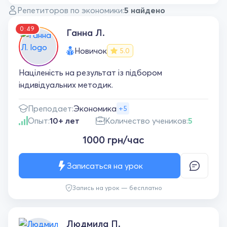
Репетиторов по экономики:
5 найдено
0:49
Ганна Л.
Новичок
5.0
Націленість на результат із підбором
індивідуальних методик.
Преподает:
Экономика
+5
Опыт:
10+ лет
Количество учеников:
5
1000 грн/час
Записаться на урок
Запись на урок — бесплатно
Людмила П.