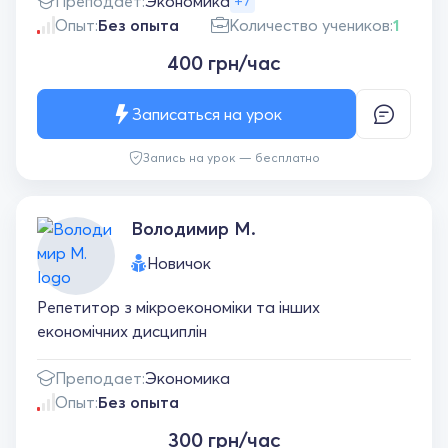
Преподает:
Экономика
+7
Опыт:
Без опыта
Количество учеников:
1
400 грн/час
Записаться на урок
Запись на урок — бесплатно
Володимир М.
Новичок
Репетитор з мікроекономіки та інших
економічних дисциплін
Преподает:
Экономика
Опыт:
Без опыта
300 грн/час