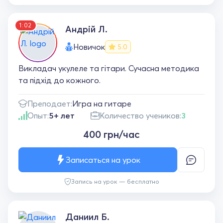
Рекомендуємо!
1:02
Андрій Л.
Новичок
5.0
Викладач укулеле та гітари. Сучасна методика
та підхід до кожного.
Преподает:
Игра на гитаре
Опыт:
5+ лет
Количество учеников:
3
400 грн/час
Записаться на урок
Запись на урок — бесплатно
Даниил Б.