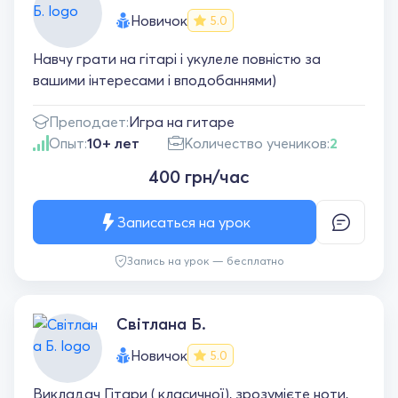
Новичок
5.0
Навчу грати на гітарі і укулеле повністю за
вашими інтересами і вподобаннями)
Преподает:
Игра на гитаре
Опыт:
10+ лет
Количество учеников:
2
400 грн/час
Записаться на урок
Запись на урок — бесплатно
Світлана Б.
Новичок
5.0
Викладач Гітари ( класичної), зрозумієте ноти,