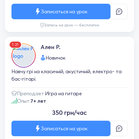
Записаться на урок
Запись на урок — бесплатно
1:21
Ален Р.
Новичок
Навчу грі на класичній, акустичній, електро- та
бас-гітарі.
Преподает:
Игра на гитаре
Опыт:
7+ лет
350 грн/час
Записаться на урок