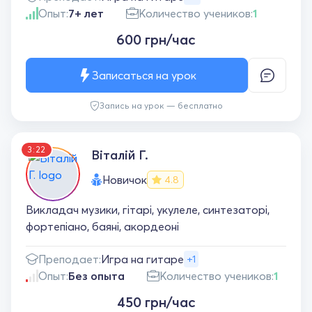
Опыт:
7+ лет
Количество учеников:
1
600 грн/час
Записаться на урок
Запись на урок — бесплатно
3:22
Віталій Г.
Новичок
4.8
Викладач музики, гітарі, укулеле, синтезаторі,
фортепіано, баяні, акордеоні
Преподает:
Игра на гитаре
+1
Опыт:
Без опыта
Количество учеников:
1
450 грн/час