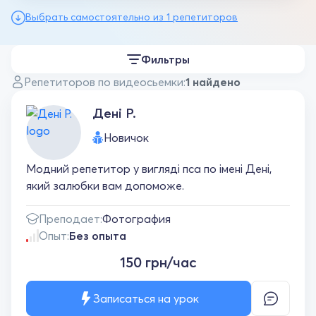
Выбрать самостоятельно из 1 репетиторов
Фильтры
Репетиторов по видеосьемки:
1 найдено
Дені Р.
Новичок
Модний репетитор у вигляді пса по імені Дені,
який залюбки вам допоможе.
Преподает:
Фотография
Опыт:
Без опыта
150 грн/час
Записаться на урок