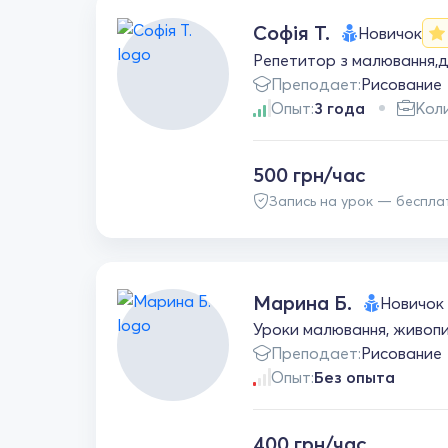
Софія Т.
Новичок
Репетитор з малювання,
Преподает:
Рисование
Опыт:
3 года
Коли
500 грн/час
Запись на урок — беспла
Марина Б.
Новичок
Уроки малювання, живопис
Преподает:
Рисование
Опыт:
Без опыта
400 грн/час