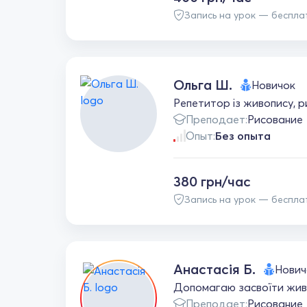
Запись на урок — беспла
Ольга Ш.
Новичок
Репетитор із живопису, р
Преподает:
Рисование
Опыт:
Без опыта
380 грн/час
Запись на урок — беспла
Анастасія Б.
Нович
Допомагаю засвоїти живо
Преподает:
Рисование