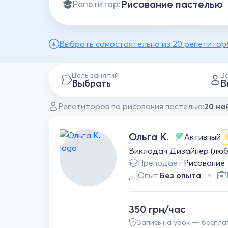
Репетитор:
Выбрать самостоятельно из 20 репетитор
Цель занятий
В
Выбрать
В
Репетиторов по рисования пастелью:
20 на
Ольга К.
Активный
Викладач Дизайнер (люба
Преподает:
Рисование
Опыт:
Без опыта
350 грн/час
Запись на урок — беспла