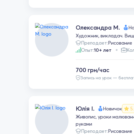
Олександра М.
Но
Художник, викладач. Вища
Преподает:
Рисование
Опыт:
10+ лет
Кол
700 грн/час
Запись на урок — беспла
Юлія І.
Новичок
5
Живопис, уроки малюванн
руками
Преподает:
Рисование