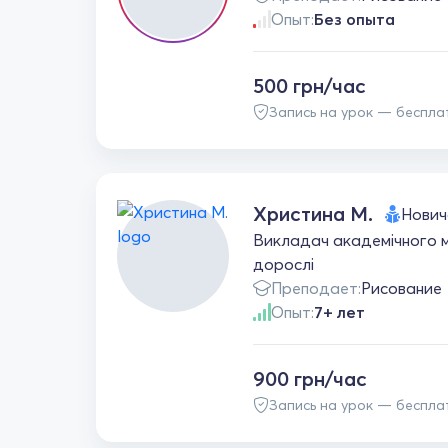
Опыт:
Без опыта
500 грн/час
Запись на урок — беспла
Христина М.
Нович
Викладач академічного мал
дорослі
Преподает:
Рисование
Опыт:
7+ лет
900 грн/час
Запись на урок — беспла