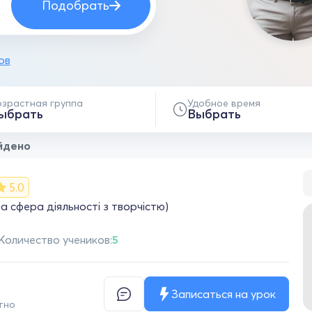
Подобрать
ов
озрастная группа
Удобное время
ыбрать
Выбрать
йдено
5.0
 сфера діяльності з творчістю)
Количество учеников:
5
Записаться на урок
тно