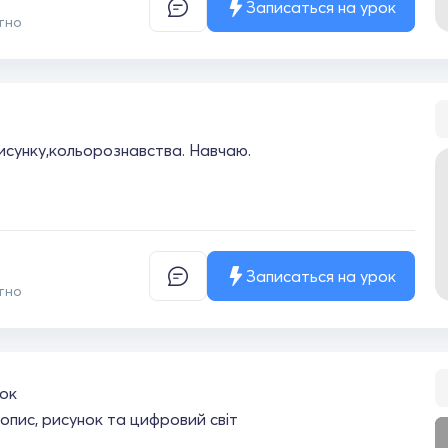
Записаться на урок
тно
исунку,кольорознавства. Навчаю.
Записаться на урок
тно
ок
пис, рисунок та цифровий світ