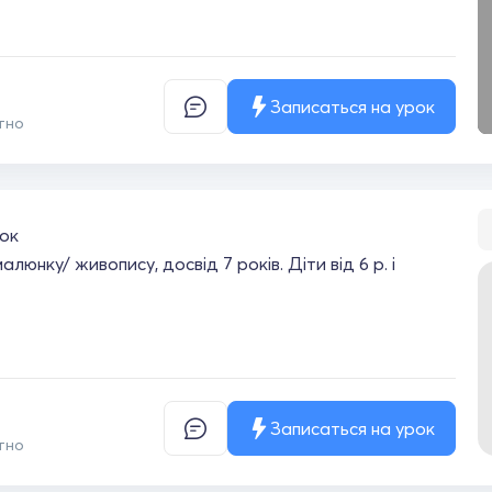
Записаться на урок
тно
ок
юнку/ живопису, досвід 7 років. Діти від 6 р. і
Записаться на урок
тно