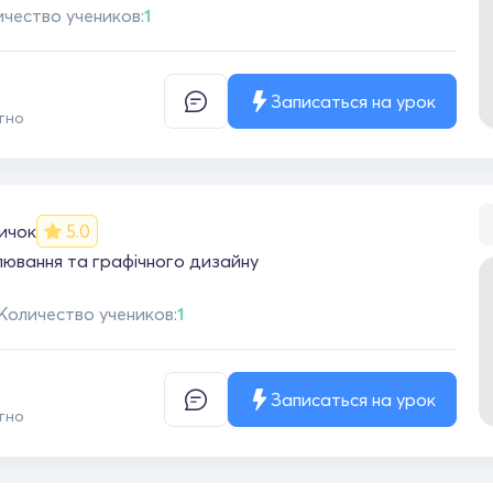
чество учеников:
1
Записаться на урок
тно
ичок
5.0
ювання та графічного дизайну
Количество учеников:
1
Записаться на урок
тно