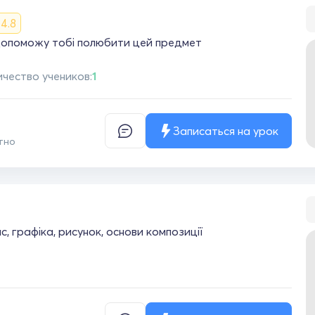
4.8
допоможу тобі полюбити цей предмет
чество учеников:
1
Записаться на урок
тно
, графіка, рисунок, основи композиції