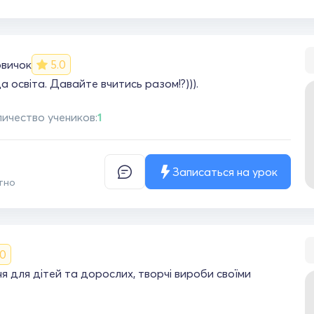
вичок
5.0
 освіта. Давайте вчитись разом!?))).
ичество учеников:
1
Записаться на урок
тно
.0
я для дітей та дорослих, творчі вироби своїми