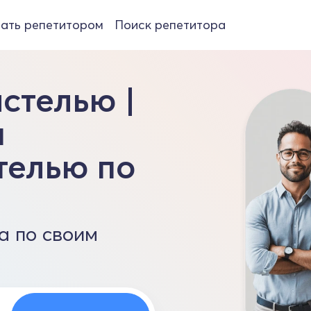
ать репетитором
Поиск репетитора
стелью |
и
телью по
а по своим