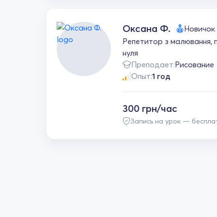
Оксана Ф.
Новичок
Репетитор з малювання, п
нуля
Преподает:
Рисование
Опыт:
1 год
300 грн/час
Запись на урок — беспла