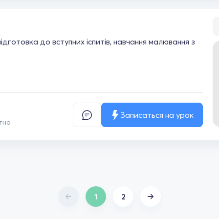
ідготовка до вступних іспитів, навчання малювання з
Записаться на урок
тно
1
2