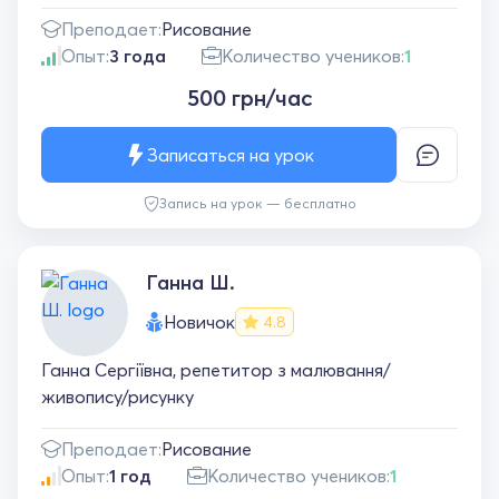
Преподает:
Рисование
Опыт:
3 года
Количество учеников:
1
500 грн/час
Записаться на урок
Запись на урок — бесплатно
Ганна Ш.
Новичок
4.8
Ганна Сергіївна, репетитор з малювання/
живопису/рисунку
Преподает:
Рисование
Опыт:
1 год
Количество учеников:
1