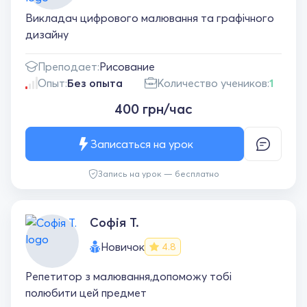
Викладач цифрового малювання та графічного
дизайну
Преподает:
Рисование
Опыт:
Без опыта
Количество учеников:
1
400 грн/час
Записаться на урок
Запись на урок — бесплатно
Софія Т.
Новичок
4.8
Репетитор з малювання,допоможу тобі
полюбити цей предмет