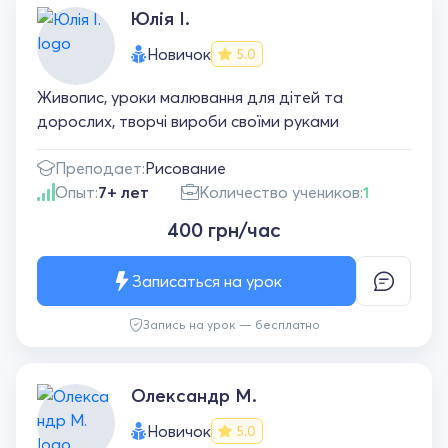
Юлія І.
Новичок
5.0
Живопис, уроки малювання для дітей та
дорослих, творчі вироби своїми руками
Преподает:
Рисование
Опыт:
7+ лет
Количество учеников:
1
400 грн/час
Записаться на урок
Запись на урок — бесплатно
Олександр М.
Новичок
5.0