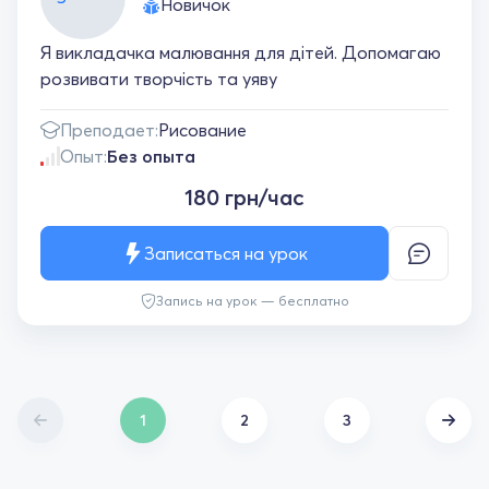
Новичок
Я викладачка малювання для дітей. Допомагаю
розвивати творчість та уяву
Преподает:
Рисование
Опыт:
Без опыта
180 грн/час
Записаться на урок
Запись на урок — бесплатно
1
2
3