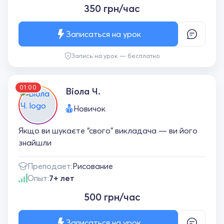
350 грн/час
Записаться на урок
Запись на урок — бесплатно
01:00
Віола Ч.
Новичок
Якщо ви шукаєте “свого” викладача — ви його
знайшли
Преподает:
Рисование
Опыт:
7+ лет
500 грн/час
Записаться на урок