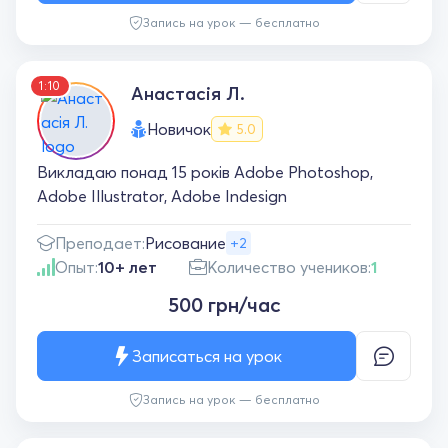
рекомендую.
Запись на урок — бесплатно
1:10
Анастасія Л.
Новичок
5.0
Викладаю понад 15 років Adobe Photoshop,
Adobe Illustrator, Adobe Indesign
Преподает:
Рисование
+2
Опыт:
10+ лет
Количество учеников:
1
500 грн/час
Записаться на урок
Запись на урок — бесплатно