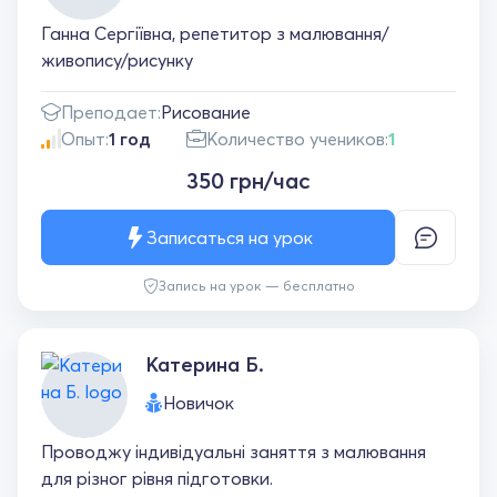
Ганна Сергіївна, репетитор з малювання/
живопису/рисунку
Преподает:
Рисование
Опыт:
1 год
Количество учеников:
1
350 грн/час
Записаться на урок
Запись на урок — бесплатно
Катерина Б.
Новичок
Проводжу індивідуальні заняття з малювання
для різног рівня підготовки.