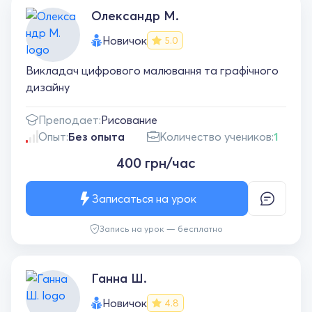
Олександр М.
Новичок
5.0
Викладач цифрового малювання та графічного
дизайну
Преподает:
Рисование
Опыт:
Без опыта
Количество учеников:
1
400 грн/час
Записаться на урок
Запись на урок — бесплатно
Ганна Ш.
Новичок
4.8