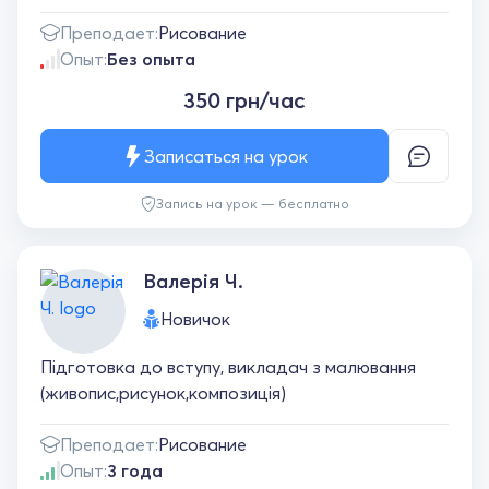
Преподает:
Рисование
Опыт:
Без опыта
350 грн/час
Записаться на урок
Запись на урок — бесплатно
Валерія Ч.
Новичок
Підготовка до вступу, викладач з малювання
(живопис,рисунок,композиція)
Преподает:
Рисование
Опыт:
3 года