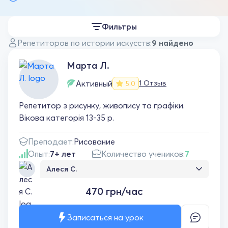
Фильтры
Репетиторов по истории искусств:
9 найдено
Марта Л.
Активный
1 Отзыв
5.0
Репетитор з рисунку, живопису та графіки.
Вікова категорія 13-35 р.
Преподает:
Рисование
Опыт:
7+ лет
Количество учеников:
7
Алеся С.
Марта справжній професіонала своєї
470 грн/час
справи! Я дуже вдячна, завдяки їй я
навчилася багатьом новим технікам та
удосконалила свої навички у малюванні,
Записаться на урок
вступивши на бюджет! Однозначно