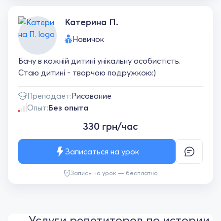
Катерина П.
Новичок
Бачу в кожній дитині унікальну особистість.
Стаю дитині - творчою подружкою:)
Преподает:
Рисование
Опыт:
Без опыта
330 грн/час
Записаться на урок
Запись на урок — бесплатно
Услуги репетиторов по истории