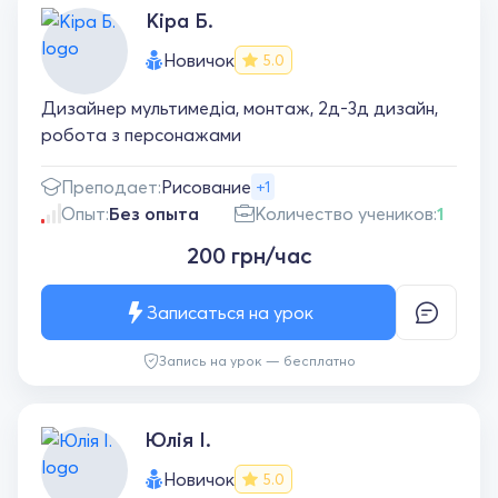
Кіра Б.
Новичок
5.0
Дизайнер мультимедіа, монтаж, 2д-3д дизайн,
робота з персонажами
Преподает:
Рисование
+1
Опыт:
Без опыта
Количество учеников:
1
200 грн/час
Записаться на урок
Запись на урок — бесплатно
Юлія І.
Новичок
5.0