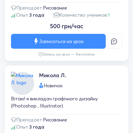
Преподает:
Рисование
Опыт:
3 года
Количество учеников:
1
500 грн/час
Записаться на урок
Запись на урок — бесплатно
Микола Л.
Новичок
Вітаю! я викладач графічного дизайну
(Photoshop , Illustrator)
Преподает:
Рисование
Опыт:
3 года