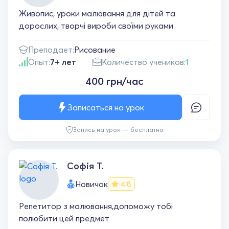
Живопис, уроки малювання для дітей та
дорослих, творчі вироби своїми руками
Преподает:
Рисование
Опыт:
7+ лет
Количество учеников:
1
400 грн/час
Записаться на урок
Запись на урок — бесплатно
Софія Т.
Новичок
4.8
Репетитор з малювання,допоможу тобі
полюбити цей предмет