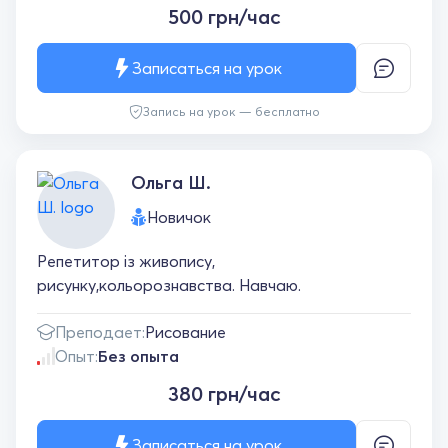
500 грн/час
Записаться на урок
Запись на урок — бесплатно
Ольга Ш.
Новичок
Репетитор із живопису,
рисунку,кольорознавства. Навчаю.
Преподает:
Рисование
Опыт:
Без опыта
380 грн/час
Записаться на урок