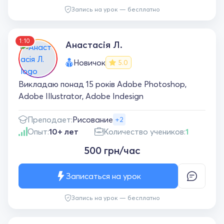
Запись на урок — бесплатно
1:10
Анастасія Л.
Новичок
5.0
Викладаю понад 15 років Adobe Photoshop,
Adobe Illustrator, Adobe Indesign
Преподает:
Рисование
+2
Опыт:
10+ лет
Количество учеников:
1
500 грн/час
Записаться на урок
Запись на урок — бесплатно