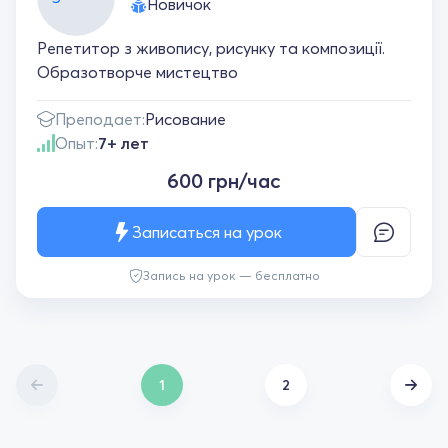
Новичок
Репетитор з живопису, рисунку та композиції.
Образотворче мистецтво
Преподает:
Рисование
Опыт:
7+ лет
600 грн/час
Записаться на урок
Запись на урок — бесплатно
1
2