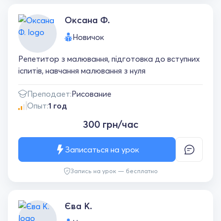
Оксана Ф.
Новичок
Репетитор з малювання, підготовка до вступних
іспитів, навчання малювання з нуля
Преподает:
Рисование
Опыт:
1 год
300 грн/час
Записаться на урок
Запись на урок — бесплатно
Єва К.