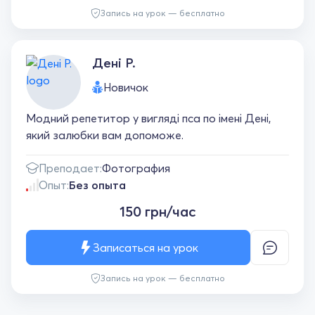
Запись на урок — бесплатно
Дені Р.
Новичок
Модний репетитор у вигляді пса по імені Дені,
який залюбки вам допоможе.
Преподает:
Фотография
Опыт:
Без опыта
150 грн/час
Записаться на урок
Запись на урок — бесплатно