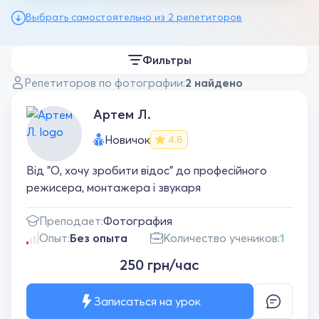
Выбрать самостоятельно из 2 репетиторов
Фильтры
Репетиторов по фотографии:
2 найдено
Артем Л.
Новичок
4.8
Від "О, хочу зробити відос" до професійного
режисера, монтажера і звукаря
Преподает:
Фотография
Опыт:
Без опыта
Количество учеников:
1
250 грн/час
Записаться на урок