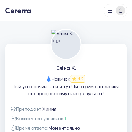
Еліна К.
Новичок
4.5
Твій успіх починається тут! Ти отримаєш знання,
що працюватимуть на результат!
Преподает:
Химия
Количество учеников:
1
Время ответа:
Моментально