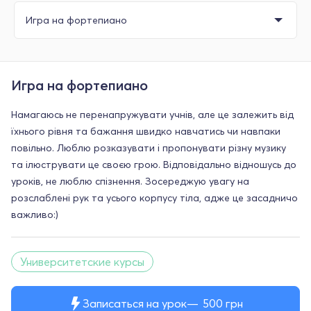
Игра на фортепиано
Намагаюсь не перенапружувати учнів, але це залежить від
їхнього рівня та бажання швидко навчатись чи навпаки
повільно. Люблю розказувати і пропонувати різну музику
та ілюструвати це своєю грою. Відповідально відношусь до
уроків, не люблю спізнення. Зосереджую увагу на
розслаблені рук та усього корпусу тіла, адже це засадничо
важливо:)
Университетские курсы
Записаться на урок
500
грн