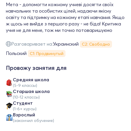
Мета - допомогти кожному учневі досягти своїх
навчальних та особистих цілей, надаючи якісну
освіту та підтримку на кожному етапі навчання. Якщо
ж щось не вийде з першого разу - не біда! Критика
учня не для мене, тож ми точно потоваришуємо
Разговаривает на:
Украинский
С2: Свободно
Польский
С1: Продвинутый
Провожу занятия для
Средняя школа
(5-9 классы)
Cтаршая школа
(10-12 классы)
Студент
(1-6+ курсы)
Взрослый
(закончил обучение)