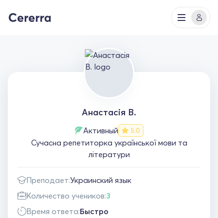
Анастасія В.
Активный
5.0
Сучасна репетиторка української мови та
літератури
Преподает:
Украинский язык
Количество учеников:
3
Время ответа:
Быстро