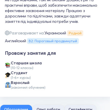
практичні вправи, щоб забезпечити максимально
ефективне засвоєння матеріалу. Працюю з
дорослими та підлітками, завжди адаптуючи
заняття під індивідуальні потреби учнів.
Разговаривает на:
Украинский
Родной
Английский
B2: Пороговый продвинутый
Провожу занятия для
Cтаршая школа
(10-12 классы)
Студент
(1-6+ курсы)
Взрослый
(закончил обучение)
Образование
Опыт работы
Сертификаты