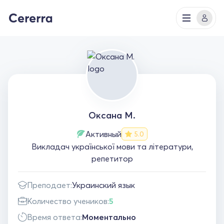
Оксана М.
Активный
5.0
Викладач української мови та літератури,
репетитор
Преподает:
Украинский язык
Количество учеников:
5
Время ответа:
Моментально