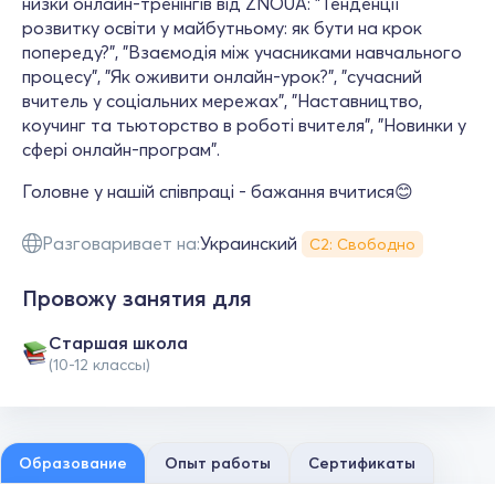
низки онлайн-тренінгів від ZNOUA: "Тенденції
розвитку освіти у майбутньому: як бути на крок
попереду?", "Взаємодія між учасниками навчального
процесу", "Як оживити онлайн-урок?", "сучасний
вчитель у соціальних мережах", "Наставництво,
коучинг та тьюторство в роботі вчителя", "Новинки у
сфері онлайн-програм".
Головне у нашій співпраці - бажання вчитися😊
Разговаривает на:
Украинский
С2: Свободно
Провожу занятия для
Cтаршая школа
(10-12 классы)
Образование
Опыт работы
Сертификаты