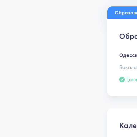
Образов
Обра
Одесск
Бакалав
Дипл
Кале