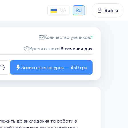
UA
RU
Войти
Количество учеников:
1
Время ответа:
В течении дня
Записаться на урок
450
грн
лежить до викладання та роботи з
же люблю й намагаюся докласти всіх