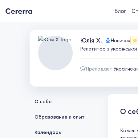
Блог
Ст
Юлія Х.
Новичок
Репетитор з української
Преподает:
Украински
О себе
О се
Образование и опыт
Кожен 
Календарь
текстам