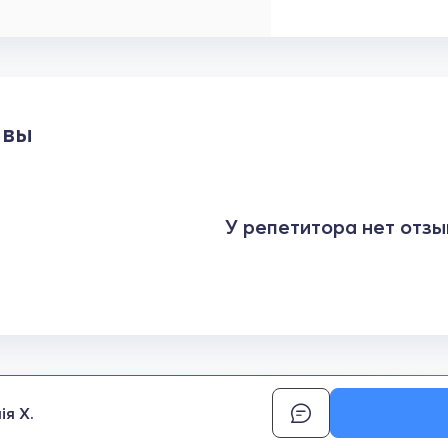
ывы
У репетитора нет отзы
ія Х.