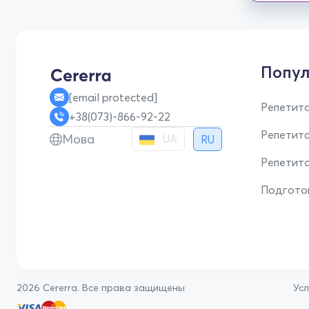
Попул
[email protected]
Репетито
+38(073)-866-92-22
Репетит
Мова
UA
RU
Репетито
Подгото
2026 Cererra. Все права защищены
Ус