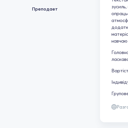
зусиль,
Преподает
опрацьо
атмосфе
додатк
матеріа
навчаю 
Головна
ласкаво
Вартіст
Індивід
Групове
Разг