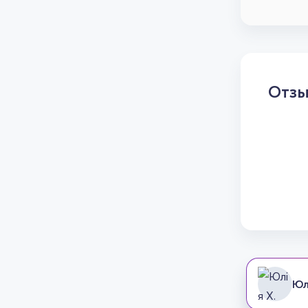
Отз
Юл