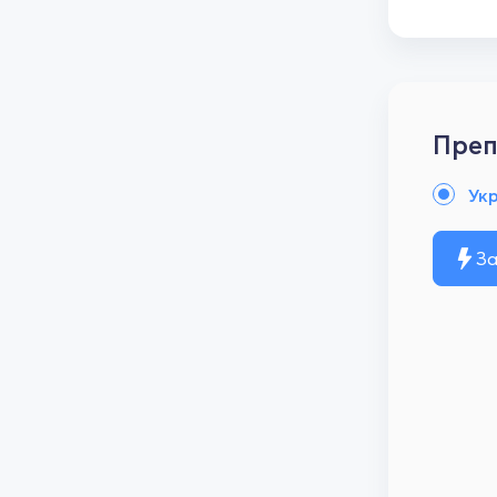
Преп
Ук
За