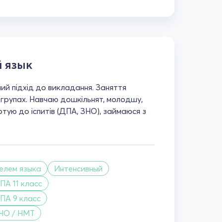
 язык
ий підхід до викладання. Заняття
в групах. Навчаю дошкільнят, молодшу,
тую до іспитів (ДПА, ЗНО), займаюся з
телем языка
Интенсивный
ПА 11 класс
ПА 9 класс
НО / НМТ