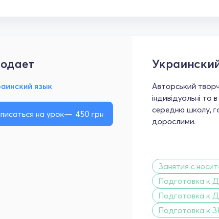
одает
Украинский
раинский язык
Авторський творч
індивідуальні та 
середню школу, го
писаться на урок
450
грн
дорослими.
Занятия с носи
Подготовка к Д
Подготовка к Д
Подготовка к З