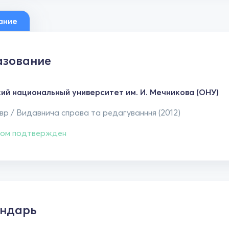
ание
зование
ий национальный университет им. И. Мечникова (ОНУ)
р / Видавнича справа та редагуванння (2012)
ом подтвержден
ндарь