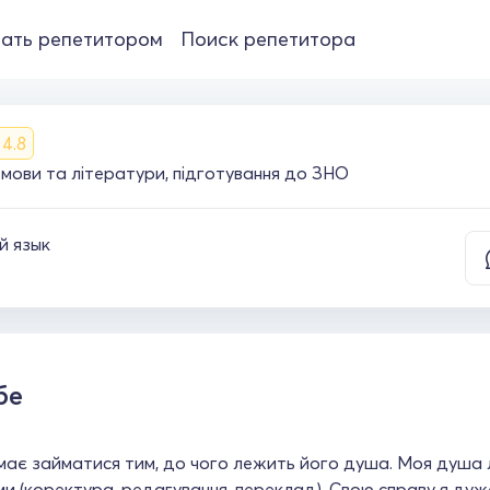
ать репетитором
Поиск репетитора
4.8
 мови та літератури, підготування до ЗНО
й язык
бе
має займатися тим, до чого лежить його душа. Моя душа 
и (коректура, редагування, переклад). Свою справу я ду