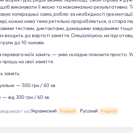
 щоб виконувати її якісно та максимально результативно. 
вую попередньо сама, роблю за необхідності презентації
рі, кожна нова тема ретельно проробляється, а стара пе
овими тестами, диктантами, домашніми завданнями тощо.
л входить до вартісті заняття. Спеціалізуюсь на підготов
групи до 10 чоловік.
 перевага моїх занять — умію складне пояснити просто. У
 прошу на свої заняття.
ь занять:
уальне — 500 грн / 60 хв.
 — від 300 грн / 60 хв.
Украинский
Русский
оваривает на:
Родной
Родной