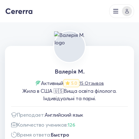
Валерія М.
Активный
15 Отзывов
5.0
Жила в США 🇺🇸Вища освіта філолога.
Індивідуальні та парні.
Преподает:
Английский язык
Количество учеников:
126
Время ответа:
Быстро