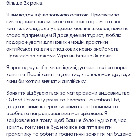
більше 2х років.
Я викладач з філологічною освітою. Присвятила
викладанню англійської блог в інстаграм та своє
життя. викладала у відомих мовних школах, поки не
стала підприємцем.Я досвідчений турист, люблю
подорожувати для нових емоцій, практики
англійської та для випадкових нових знайомств.
Прожила за межами України більше 3х років.
Я проводжу набір як на індивідуальні, так і на парні
заняття. Парні заняття для тих, хто вже має друга, з
яким би хотіли вивчати англійську.
Заняття відбуваються за матеріалами видавництва
Oxford University press та Pearson Education Ltd,
додатковими інтерактивними платформами та
особисто напрацьованими матеріалами. Я
зацікавлена в тому, щоб Вам не було нудно під час
занять, тому ми не будемо все заняття вчити
граматику та робити граматичні заняття, ми будемо