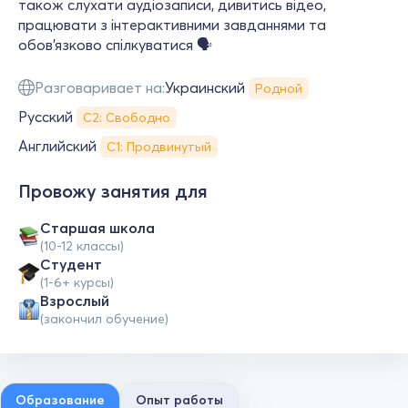
також слухати аудіозаписи, дивитись відео,
працювати з інтерактивними завданнями та
обов’язково спілкуватися 🗣️
Разговаривает на:
Украинский
Родной
Русский
С2: Свободно
Английский
С1: Продвинутый
Провожу занятия для
Cтаршая школа
(10-12 классы)
Студент
(1-6+ курсы)
Взрослый
(закончил обучение)
Образование
Опыт работы