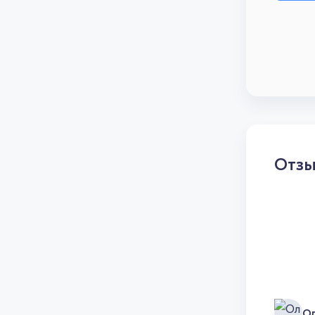
Отз
О