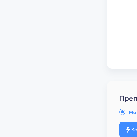
Преп
Ма
За