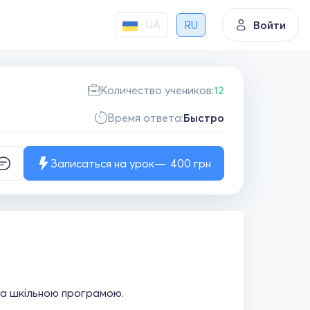
UA
RU
Войти
Количество учеников:
12
Время ответа:
Быстро
Записаться на урок
400
грн
за шкільною програмою.