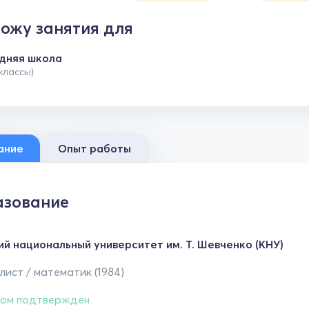
ожу занятия для
дняя школа
 классы)
ание
Опыт работы
зование
ий национальный университет им. Т. Шевченко (КНУ)
ист / математик (1984)
ом подтвержден