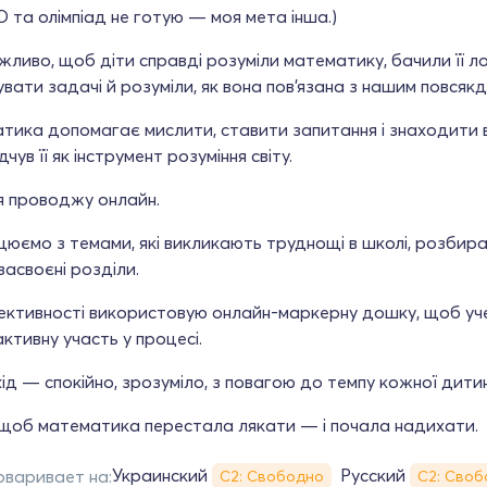
 та олімпіад не готую — моя мета інша.)
жливо, щоб діти справді розуміли математику, бачили її лог
увати задачі й розуміли, як вона пов’язана з нашим повсяк
ика допомагає мислити, ставити запитання і знаходити в
дчув її як інструмент розуміння світу.
я проводжу онлайн.
юємо з темами, які викликають труднощі в школі, розбир
засвоєні розділи.
ктивності використовую онлайн-маркерну дошку, щоб учен
ктивну участь у процесі.
хід — спокійно, зрозуміло, з повагою до темпу кожної дити
, щоб математика перестала лякати — і почала надихати.
Украинский
Русский
оваривает на:
С2: Свободно
С2: Своб