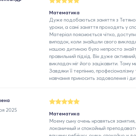
Математика
Дуже подобаються заняття з Тетяною
уроки, а самі заняття проходять у сп
Матеріал пояснюється чітко, доступн
випадок, коли знайшли свого викладач
нашою дитиною було непросто знайти
правильний підхід. Він дуже активни
викладач міг його зацікавити. Тому 
Завдяки її терпінню, професіоналізму
навчання приносить задоволення і дит
лена
ря 2025
Математика
Моему сыну очень нравяться занятия,
локаничный и спокойный преподават
вашему ребёнку, очень спокойно и до