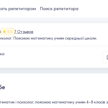
ать репетитором
Поиск репетитора
й
5.0
7 Отзывов
сихолог. Пояснюю математику учням середньої школи.
ка
бе
ематик і психолог, пояснюю математику учням 4–8 класів 