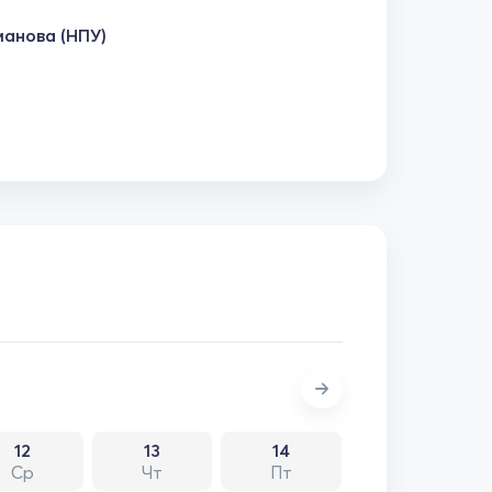
манова (НПУ)
12
13
14
Ср
Чт
Пт