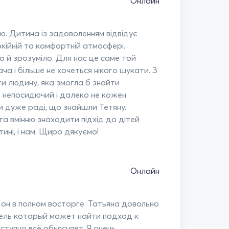
Онлайн
. Дитина із задоволенням відвідує
окійній та комфортній атмосфері.
о й зрозуміло. Для нас це саме той
а і більше не хочеться нікого шукати. З
 людину, яка змогла б знайти
й, непосидючий і далеко не кожен
ми дуже раді, що знайшли Тетяну.
 та вмінню знаходити підхід до дітей
ині, і нам. Щиро дякуємо!
Онлайн
 он в полном восторге. Татьяна довольно
ель который может найти подход к
ступно всё обьясняет. Я очень