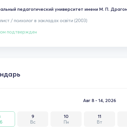
альный педагогический университет имени М. П. Драго
ист / психолог в закладах освіти (2003)
ом подтвержден
ндарь
Авг 8 - 14, 2026
8
9
10
11
б
Вс
Пн
Вт