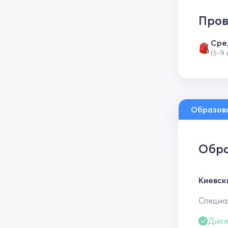
Пров
Сре
(5-9
Образов
Обра
Киевск
Специал
Дипл