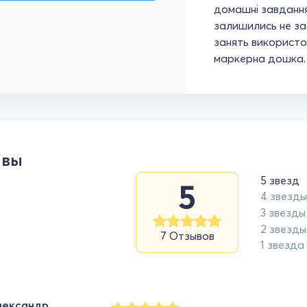
домашні завдання
залишились не за
занять використо
маркерна дошка.
ывы
5 звезд
5
4 звезды
3 звезды
2 звезды
7 Отзывов
1 звезда
лександр