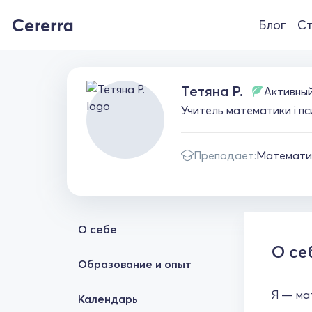
Блог
Ст
Тетяна Р.
Активны
Учитель математики і п
Преподает:
Математи
О себе
О се
Образование и опыт
Я — мат
Календарь