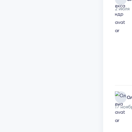
2 июля
О
17 нояб