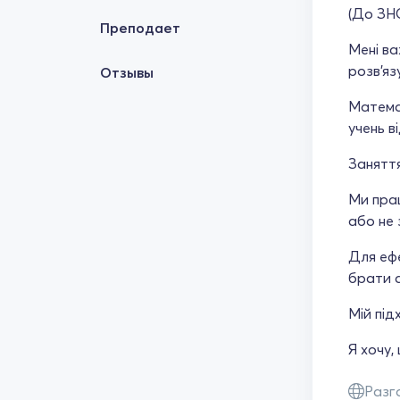
(До ЗНО
Преподает
Мені ва
розв’яз
Отзывы
Математ
учень ві
Занятт
Ми прац
або не 
Для ефе
брати а
Мій під
Я хочу
Разг