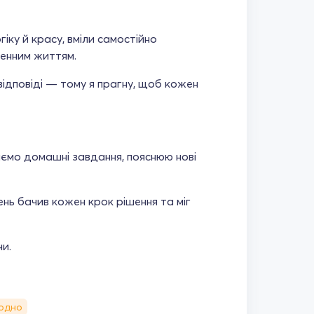
іку й красу, вміли самостійно
денним життям.
ідповіді — тому я прагну, щоб кожен
аємо домашні завдання, пояснюю нові
ь бачив кожен крок рішення та міг
ни.
одно