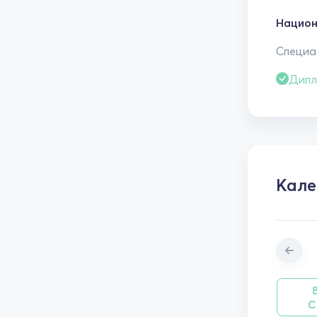
Национ
Специал
Дипл
Кале
С