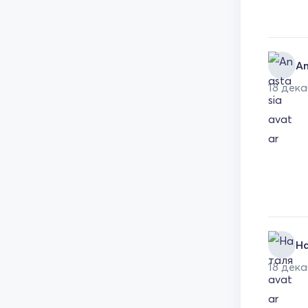
An
18 дек
Н
18 дек