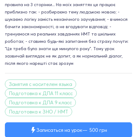
правила на 3 сторінки... На моїх заняттях це працює
приблизно так: - розбираємо тему людською мовою; -
шукаємо логіку замість механічного заучування; - вчимося
бачити закономірності, а не вгадувати відповіді; -
тренуємося на реальних завданнях НМТ та шкільних
роботах; - ставимо будь-які запитання без страху почути:
"Це треба було знати ще минулого року". Тому урок
зазвичай виглядає не як допит, а як нормальний діалог,
після якого нарешті стає зрозум
Занятия с носителем языка
Подготовка к ДПА 11 класс
Подготовка к ДПА 9 класс
Подготовка к ЗНО / НМТ
Записаться на урок
500
грн