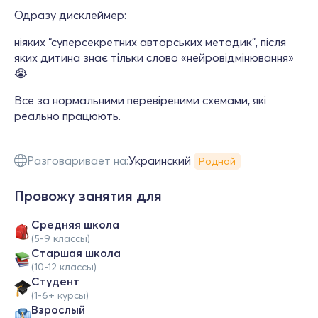
Одразу дисклеймер:
ніяких “суперсекретних авторських методик”, після
яких дитина знає тільки слово «нейровідмінювання»
😭
Все за нормальними перевіреними схемами, які
реально працюють.
Разговаривает на:
Украинский
Родной
Провожу занятия для
Средняя школа
(5-9 классы)
Cтаршая школа
(10-12 классы)
Студент
(1-6+ курсы)
Взрослый