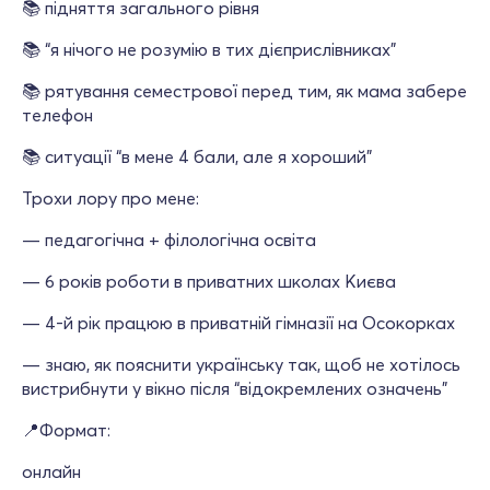
📚 підняття загального рівня
📚 “я нічого не розумію в тих дієприслівниках”
📚 рятування семестрової перед тим, як мама забере
телефон
📚 ситуації “в мене 4 бали, але я хороший”
Трохи лору про мене:
— педагогічна + філологічна освіта
— 6 років роботи в приватних школах Києва
— 4-й рік працюю в приватній гімназії на Осокорках
— знаю, як пояснити українську так, щоб не хотілось
вистрибнути у вікно після “відокремлених означень”
📍Формат:
онлайн