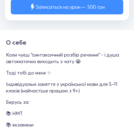
Записаться на урок
500
грн
О себе
Коли чуєш “синтаксичний розбір речення” - і душа
автоматично виходить з чату 😭
Тоді тобі до мене ✨
Індивідуальні заняття з української мови для 5–11
класів (найчастіше працюю з 9+)
Берусь за:
📚 НМТ
📚 екзамени