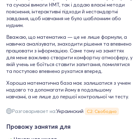
та сучасні вимоги НМТ, так і додаю власні методи
пояснення, інтерактивні підходи й нестандартні
завдання, щоб навчання не було шаблонним або
нудним.
Вважаю, що математика — це не лише формули, а
навичка аналізувати, знаходити рішення та впевнено
працювати з інформацією. Саме тому на заняттях
для мене важливо створити комфортну атмосферу, у
якій учень не боїться ставити запитання, помилятися
та поступово впевнено рухатися вперед.
Хороша математична база має залишатися з учнем
надовго та допомагати йому в подальшому
навчанні, а не лише до першої контрольної чи тесту.
Разговаривает на:
Украинский
С2: Свободно
Провожу занятия для