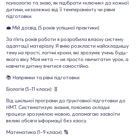
психологію та знаю, як підібрати «ключик» до кожної
дитини, незалежно від її темпераменту чи рівня
підготовки.
💼 Мій досвід (5 років успішної практики)
За п'ять років роботи я розробила власну систему
адаптації матеріалу. Я вмію розкласти найскладнішу
тему на прості, логічні кроки, які зрозуміє учень будь-
якого віку. Моя мета — не просто «вичитати» урок, а
навчити дитину вчитися самостійно.
📚 Напрямки та рівні підготовки:
Біологія (5–11 класи): 🧬
Від шкільної програми до ґрунтовної підготовки до
НМТ. Систематизую знання, пояснюю складні
процеси зрозумілою мовою, допомагаю засвоїти
великі обсяги інформації без хаосу.
Математика (1–9 класи): 🔢