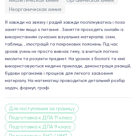
Аналитическая химия
Органическая химия
Неорганическая химия
Я завжди на звязку і радий завжди поспілкуватись і поза
заняттям якщо є питання . Заняття проходять онлайн із
використанням сучасних візуальних матеріалів: схем,
таблиць, , ілюстрацій та покрокових пояснень. Під час
уроків учень не просто вивчає тему, а вчиться логічно
мислити та розуміти предмет. На уроках з біології та хімії
використовуються медичні приклади, демонстрація реакцій,
будови організмів і процесів для легкого засвоєння
матеріалу. На математиці проводиться детальний розбір
задач, формул, графі
Для поступления за границу
Подготовка к ДПА 11 класс
Подготовка к ДПА 9 класс
Подготовка к ЗНО / НМТ