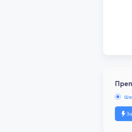
Преп
Ша
За