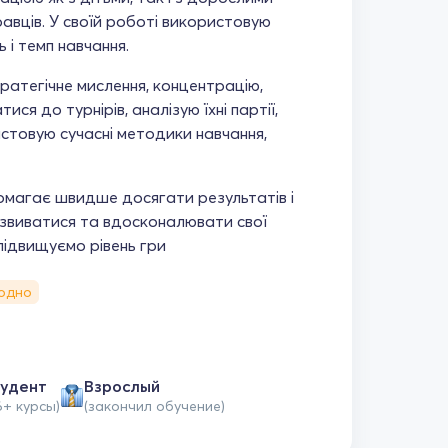
равців. У своїй роботі використовую
ь і темп навчання.
ратегічне мислення, концентрацію,
ися до турнірів, аналізую їхні партії,
истовую сучасні методики навчання,
омагає швидше досягати результатів і
озвиватися та вдосконалювати свої
підвищуємо рівень гри
одно
удент
Взрослый
6+ курсы)
(закончил обучение)