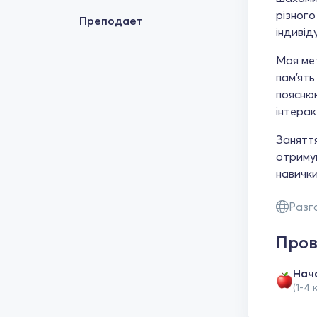
різного
Преподает
індивід
Моя мет
пам’ять
пояснюю
інтерак
Заняття
отримув
навички
Разг
Пров
Нач
(1-4 