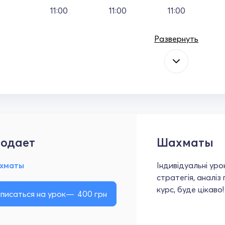
11:00
11:00
11:00
Развернуть
одает
Шахматы
хматы
Індивідуальні уро
стратегія, аналіз
курс, буде цікаво!
писаться на урок
400
грн