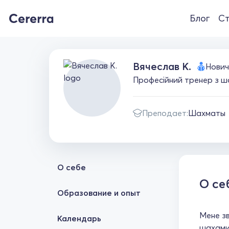
Блог
Ст
Вячеслав К.
Нович
Професійний тренер з шах
Преподает:
Шахматы
О себе
О се
Образование и опыт
Мене зв
Календарь
шахами 