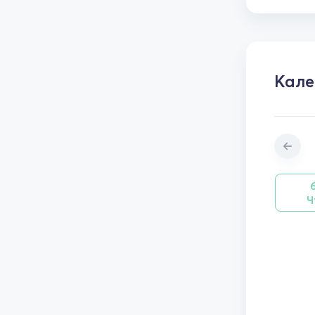
Кале
Ч