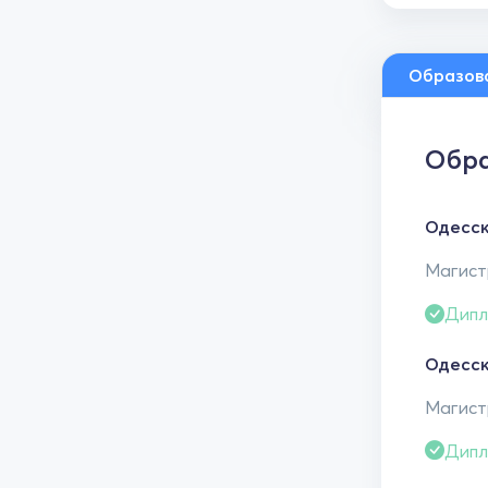
Образов
Обра
Одесск
Магистр
Дипл
Одесск
Магистр
Дипл