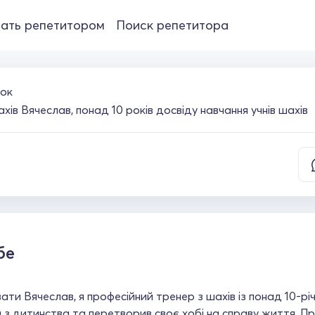
ать репетитором
Поиск репетитора
ок
ів Вячеслав, понад 10 років досвіду навчання учнів шахів
бе
ати Вячеслав, я професійний тренер з шахів із понад 10-
з дитинства та перетворив своє хобі на справу життя. Пра