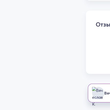
Отз
Вя