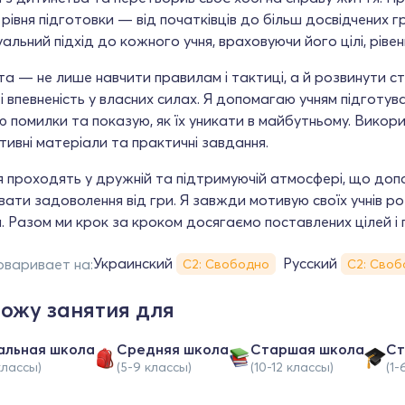
 рівня підготовки — від початківців до більш досвідчених г
уальний підхід до кожного учня, враховуючи його цілі, рівен
а — не лише навчити правилам і тактиці, а й розвинути ст
 і впевненість у власних силах. Я допомагаю учням підготуват
 помилки та показую, як їх уникати в майбутньому. Викор
тивні матеріали та практичні завдання.
 проходять у дружній та підтримуючій атмосфері, що доп
ати задоволення від гри. Я завжди мотивую своїх учнів р
. Разом ми крок за кроком досягаємо поставлених цілей і 
Украинский
Русский
оваривает на:
С2: Свободно
С2: Своб
ожу занятия для
альная школа
Средняя школа
Cтаршая школа
Ст
классы)
(5-9 классы)
(10-12 классы)
(1-