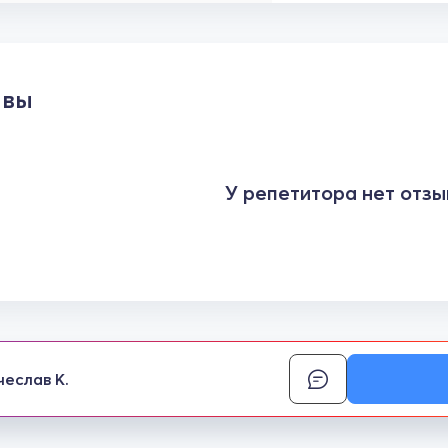
ывы
У репетитора нет отзы
чеслав К.