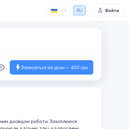
UA
RU
Войти
Записаться на урок
400
грн
річним досвідом роботи. Захоплююся
цюю як з дітьми, так і з дорослими