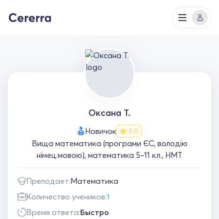
Оксана Т.
Новичок
5.0
Вища математика (програми ЄС, володію
німец.мовою), математика 5–11 кл., НМТ
Преподает:
Математика
Количество учеников:
1
Время ответа:
Быстро