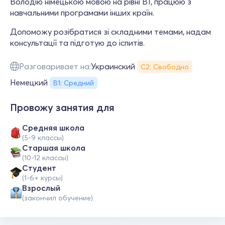
Володію німецькою мовою на рівні B1, працюю з
навчальними програмами інших країн.
Допоможу розібратися зі складними темами, надам
консультації та підготую до іспитів.
Разговаривает на:
Украинский
С2: Свободно
Немецкий
В1: Средний
Провожу занятия для
Средняя школа
(5-9 классы)
Cтаршая школа
(10-12 классы)
Студент
(1-6+ курсы)
Взрослый
(закончил обучение)