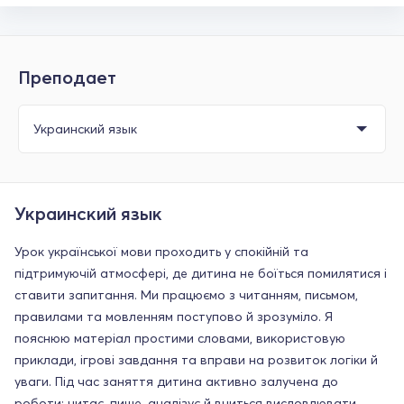
Преподает
Украинский язык
Урок української мови проходить у спокійній та
підтримуючій атмосфері, де дитина не боїться помилятися і
ставити запитання. Ми працюємо з читанням, письмом,
правилами та мовленням поступово й зрозуміло. Я
пояснюю матеріал простими словами, використовую
приклади, ігрові завдання та вправи на розвиток логіки й
уваги. Під час заняття дитина активно залучена до
роботи: читає, пише, аналізує й вчиться висловлювати