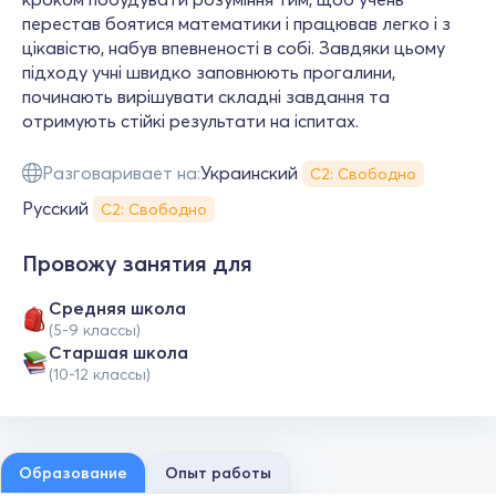
перестав боятися математики і працював легко і з
цікавістю, набув впевненості в собі. Завдяки цьому
підходу учні швидко заповнюють прогалини,
починають вирішувати складні завдання та
отримують стійкі результати на іспитах.
Разговаривает на:
Украинский
С2: Свободно
Русский
С2: Свободно
Провожу занятия для
Средняя школа
(5-9 классы)
Cтаршая школа
(10-12 классы)
Образование
Опыт работы