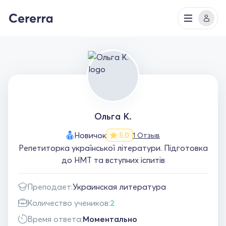
Ольга К.
Новичок
1 Отзыв
5.0
Репетиторка української літератури. Підготовка
до НМТ та вступних іспитів
Преподает:
Украинская литература
Количество учеников:
2
Время ответа:
Моментально