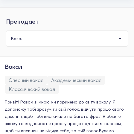
Преподает
Вокал
Оперный вокал
Академический вокал
Классический вокал
Привіт! Разом зі мною ми поринемо до світу вокалу! Я
допоможу тобі зрозуміти свій голос, відчути працю свого
дихання, щоб тобі вистачало на багато фраз! Я обіцяю
цікаву та водночас не просту працю над твоїм голосом,
щоб ти впевненіше відчув себе, та свій голос.Будемо