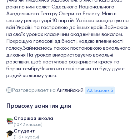
роки по нині соліст Одеського Національного
Академічного Театру Опери та Балету. Маю в
своєму репертуарі 10 партій. Успішно концертую по
всій Україні та гастролюю до інших країн.Займаюсь
на своїх уроках класичним академічним вокалом.
Покращую голосові здібності, надаю впевненості
голосу.Займаємось також постановкою вокального
дихання.На уроках використовуємо вокальні
розспівки, щоб поступово розкривати красу та
барви тембру.Чекаю на ваші заявки та буду дуже
радий кожному учню.
Разговаривает на:
Английский
А2: Базовый
Провожу занятия для
Cтаршая школа
(10-12 классы)
Студент
(1-6+ курсы)