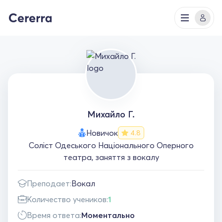
Михайло Г.
Новичок
4.8
Соліст Одеського Національного Оперного
театра, заняття з вокалу
Преподает:
Вокал
Количество учеников:
1
Время ответа:
Моментально