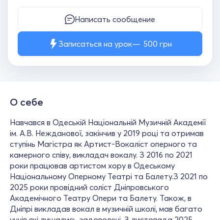
Написать сообщение
Записаться на урок
500
грн
О себе
Навчався в Одеській Національній Музичній Академії
ім. А.В. Нежданової, закінчив у 2019 році та отримав
ступінь Магістра як Артист-Вокаліст оперного та
камерного співу, викладач вокалу. З 2016 по 2021
роки працював артистом хору в Одеському
Національному Оперному Театрі та Балету.З 2021 по
2025 роки провідний соліст Дніпровського
Академічного Театру Опери та Балету. Також, в
Дніпрі викладав вокал в музичній школі, мав багато
учнів які лишались задоволені. З листопада 2025