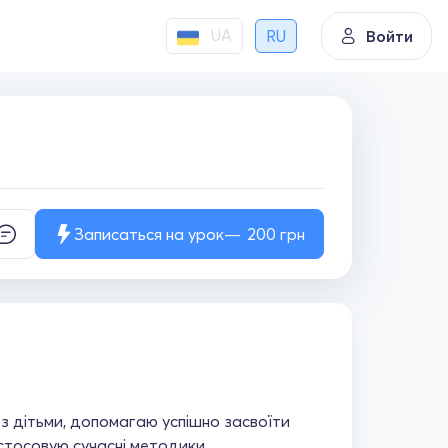
UA
RU
Войти
Записаться на урок
200
грн
 з дітьми, допомагаю успішно засвоїти
стосовую сучасні методики,