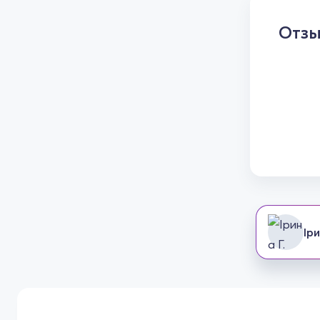
Отз
Іри