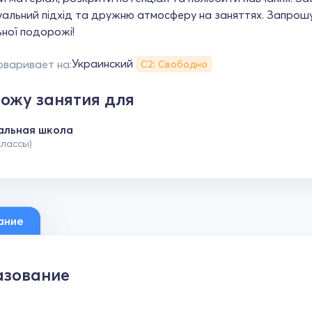
уальний підхід та дружню атмосферу на заняттях. Запрошую
ної подорожі!
Украинский
оваривает на:
С2: Свободно
ожу занятия для
альная школа
классы)
ание
зование