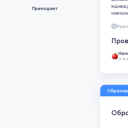
індивід
Преподает
навчаль
Разг
Пров
Нач
(1-4 
Образов
Обра