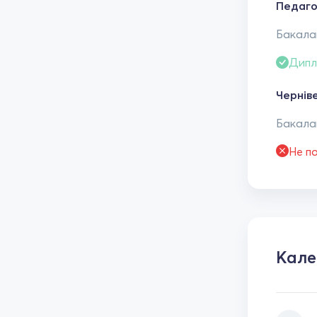
Педаго
Бакалав
Дипл
Чернів
Бакалав
Не п
Кале