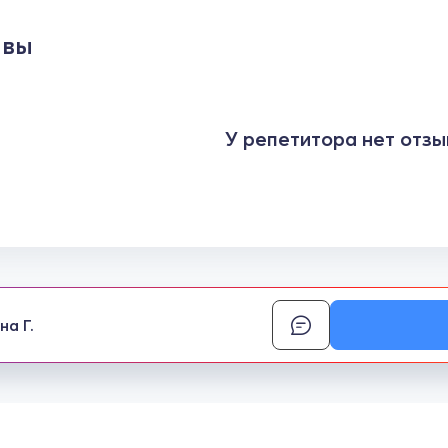
ывы
У репетитора нет отзы
на Г.