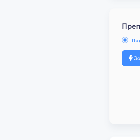
Преп
По
За