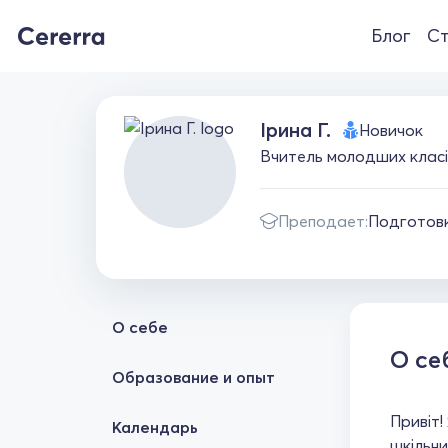
Блог
Ст
Ірина Г.
Новичок
Вчитель молодших класів
Преподает:
Подготовк
О себе
О се
Образование и опыт
Привіт!
Календарь
шкільни