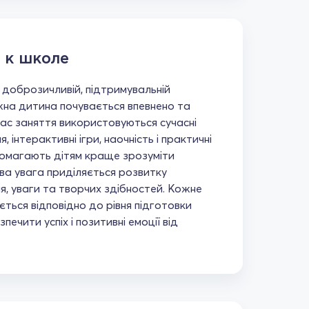
 к школе
 доброзичливій, підтримувальній
жна дитина почувається впевнено та
час заняття використовуються сучасні
 інтерактивні ігри, наочність і практичні
омагають дітям краще зрозуміти
ва увага приділяється розвитку
я, уваги та творчих здібностей. Кожне
ться відповідно до рівня підготовки
ечити успіх і позитивні емоції від