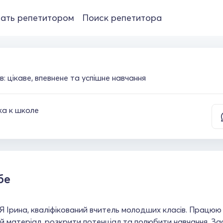
ать репетитором
Поиск репетитора
: цікаве, впевнене та успішне навчання
а к школе
бе
 Я Ірина, кваліфікований вчитель молодших класів. Працюю
й матеріал, розкрити потенціал та полюбити навчання. За