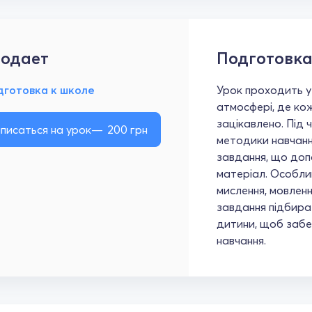
одает
Подготовка
дготовка к школе
Урок проходить у
атмосфері, де ко
зацікавлено. Під 
писаться на урок
200
грн
методики навчання,
завдання, що доп
матеріал. Особли
мислення, мовленн
завдання підбирає
дитини, щоб забезп
навчання.