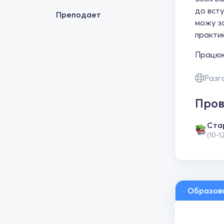
до всту
Преподает
можу за
практик
Працюю 
Разг
Пров
Cта
(10-1
Образов