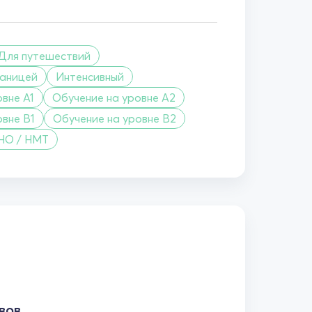
Для путешествий
раницей
Интенсивный
вне A1
Обучение на уровне A2
овне B1
Обучение на уровне B2
НО / НМТ
вов