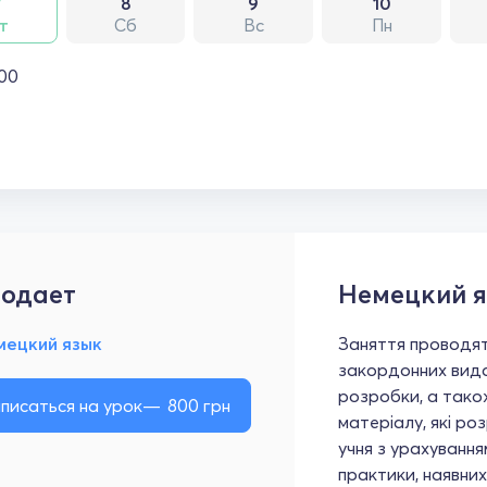
7
8
9
10
т
Сб
Вс
Пн
:00
одает
Немецкий 
мецкий язык
Заняття проводят
закордонних вида
розробки, а тако
писаться на урок
800
грн
матеріалу, які р
учня з урахування
практики, наявних