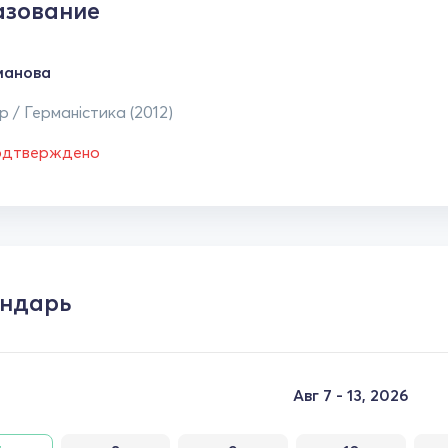
зование
манова
 / Германістика (2012)
одтверждено
ндарь
Авг 7 - 13, 2026