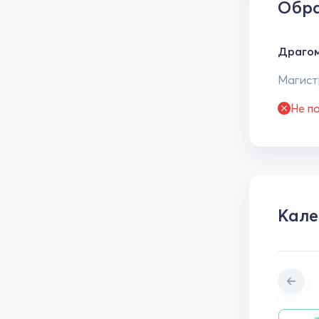
Обра
Драго
Магистр
Не п
Кале