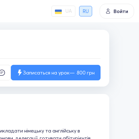
UA
RU
Войти
Записаться на урок
800
грн
икладати німецьку та англійську в
ромови, делегації, готувати абітурієнтів