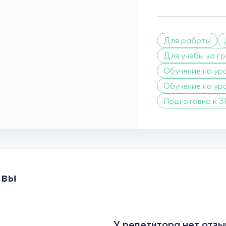
Для работы
Для учебы за г
Обучение на уро
Обучение на ур
Подготовка к З
ывы
У репетитора нет отзы