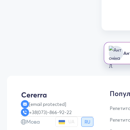
Ан
Попул
[email protected]
Репетито
+38(073)-866-92-22
Репетит
Мова
UA
RU