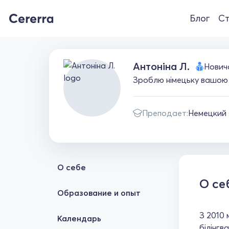
Блог
Ст
Антоніна Л.
Нович
Зроблю німецьку вашою 
Преподает:
Немецкий 
О себе
О се
Образование и опыт
З 2010 
Календарь
білінгв