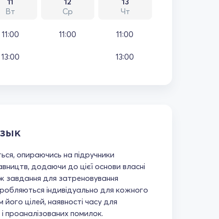
11
12
13
Вт
Ср
Чт
11:00
11:00
11:00
13:00
13:00
язык
ься, опираючись на підручники
вництв, додаючи до цієї основи власні
ж завдання для затреновування
озробляються індивідуально для кожного
м його цілей, наявності часу для
 і проаналізованих помилок.