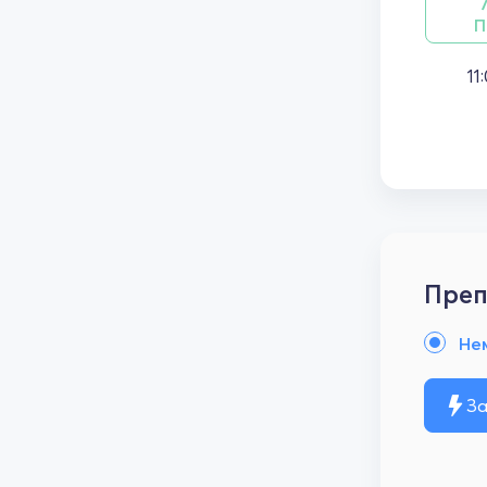
П
11
Преп
Не
За