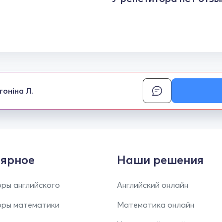
тоніна Л.
ярное
Наши решения
ры английского
Английский онлайн
оры математики
Математика онлайн