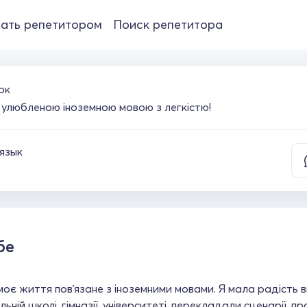
ать репетитором
Поиск репетитора
ок
улюбленою іноземною мовою з легкістю!
язык
бе
моє життя повʼязане з іноземними мовами. Я мала радість в
альній школі, гімназії, університеті, перекладали сценарії, п